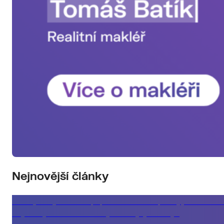
Nejnovější články
Klient, který řeší koupi podle měsíční splátky, ne celko
Nejlevnější rada nemusí být ta nejvýhodnější
Kupující, který si musí vše rozmyslet a byt mezitím zmizí