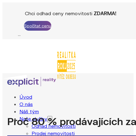
Chci odhad ceny nemovitosti
ZDARMA!
Spočítat cenu
Úvod
O nás
Náš tým
Proč 80 % prodávajících z
Naše služby
Odhad nemovitosti
Prodej nemovitosti
Explicit Reality
Blog
Proč 80 % prodávajících začíná špa
Pronájem nemovitosti