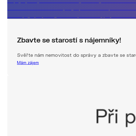
Co vám realitka neřekne, když prodává za špatnou cen
Jak nepřijít při prodeji domu o půl milionu, případová stu
Zbavte se starostí s nájemníky!
Svěřte nám nemovitost do správy a zbavte se staro
Mám zájem