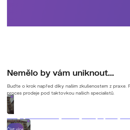
Nemělo by vám uniknout...
Buďte o krok napřed díky našim zkušenostem z praxe. Př
proces prodeje pod taktovkou našich specialistů.
7 chyb, které vás stojí desítky tisíc při prodeji n
Číst více