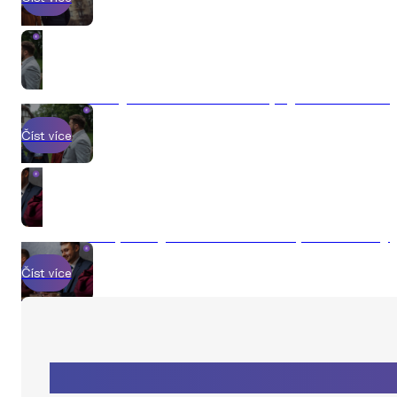
Jak prodat byt v roce 2026 a nepřijít o statisíce
Číst více
Jak probíhá prodej nemovitosti s Explicit Reality
Číst více
Zaujal Vás tento článek?
Přihlaste se k odběru novinek a už Vám žádný další