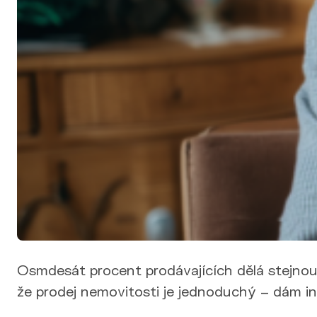
Výkup nemovitosti
Financování
Nemovitosti
Nabídka nemovitostí
Nová výstavba
Pro developery
Reference
Blog
Kontakt
Osmdesát procent prodávajících dělá stejnou c
že prodej nemovitosti je jednoduchý – dám inz
Nemovitost visí na trhu měsíce. Nikdo se neozývá, nebo 