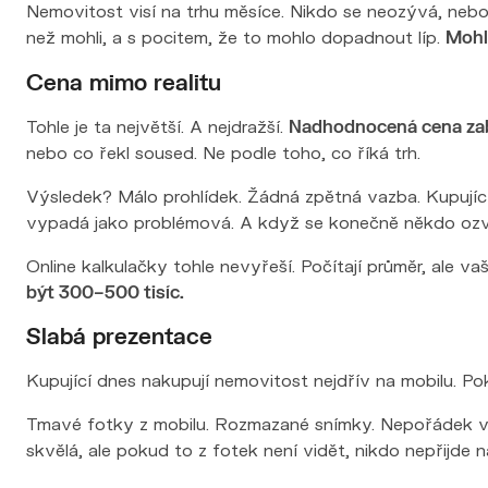
než mohli, a s pocitem, že to mohlo dopadnout líp.
Mohl
Cena mimo realitu
Tohle je ta největší. A nejdražší.
Nadhodnocená cena zabíj
nebo co řekl soused. Ne podle toho, co říká trh.
Výsledek? Málo prohlídek. Žádná zpětná vazba. Kupující v
vypadá jako problémová. A když se konečně někdo ozve, 
Online kalkulačky tohle nevyřeší. Počítají průměr, ale va
být 300–500 tisíc.
Slabá prezentace
Kupující dnes nakupují nemovitost nejdřív na mobilu. P
Tmavé fotky z mobilu. Rozmazané snímky. Nepořádek v z
skvělá, ale pokud to z fotek není vidět, nikdo nepřijde n
Homestaging není luxus. Je to nutnost. Protože kupující