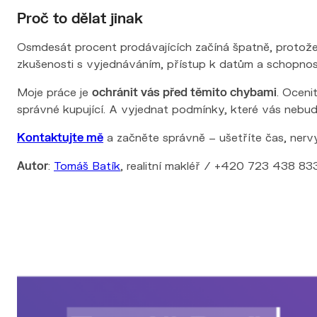
Proč to dělat jinak
Osmdesát procent prodávajících začíná špatně, protože dě
zkušenosti s vyjednáváním, přístup k datům a schopnos
Moje práce je
ochránit vás před těmito chybami
. Oceni
správné kupující. A vyjednat podmínky, které vás nebudo
Kontaktujte mě
a začněte správně – ušetříte čas, nervy
Autor
:
Tomáš Batík
, realitní makléř / +420 723 438 833