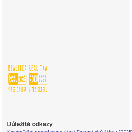
Důležité odkazy
Kariéra
Tržní odhad nemovitosti
Energetický štítek (PEN
kontrola