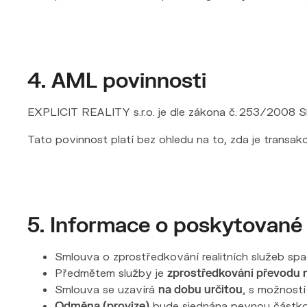
4. AML povinnosti
EXPLICIT REALITY s.r.o. je dle zákona č. 253/2008 Sb.
Tato povinnost platí bez ohledu na to, zda je transa
5. Informace o poskytované
Smlouva o zprostředkování realitních služeb spa
Předmětem služby je
zprostředkování převodu 
Smlouva se uzavírá
na dobu určitou
, s možnost
Odměna (provize)
bude sjednána pevnou částko