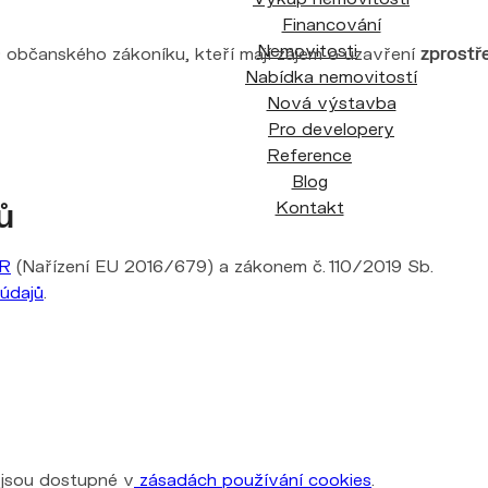
Financování
Nemovitosti
9 občanského zákoníku, kteří mají zájem o uzavření
zprostř
Nabídka nemovitostí
Nová výstavba
Pro developery
Reference
Blog
Kontakt
ů
R
(Nařízení EU 2016/679) a zákonem č. 110/2019 Sb.
údajů
.
 jsou dostupné v
zásadách používání cookies
.