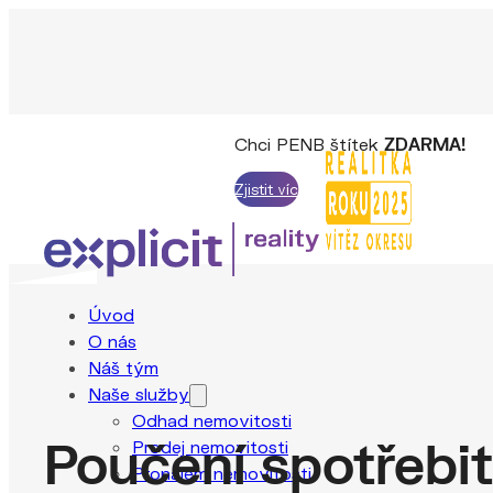
Chci PENB štítek
ZDARMA!
Zjistit víc
Úvod
O nás
Náš tým
Naše služby
Odhad nemovitosti
Poučení spotřebit
Prodej nemovitosti
Pronájem nemovitosti