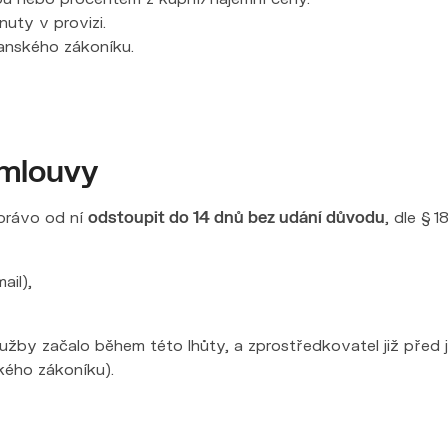
nuty v provizi.
čanského zákoníku.
smlouvy
právo od ní
odstoupit do 14 dnů bez udání důvodu
, dle § 
ail),
by začalo během této lhůty, a zprostředkovatel již před 
kého zákoníku).