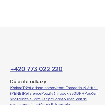
+420 773 022 220
Důležité odkazy
Kariéra
Tržní odhad nemovitosti
Energetický štítek
(PENB)
Reference
Používání cookies
GDPR
Poučení
spotřebitele
Formulář pro odstoupení
Vnitřní
oznamovací systém
AML kontrola