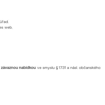
úřad.
řes web.
ě závaznou nabídkou
ve smyslu § 1731 a násl. občanského