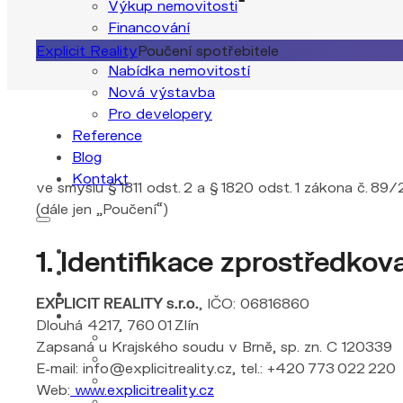
Výkup nemovitosti
Financování
Nemovitosti
Explicit Reality
Poučení spotřebitele
Nabídka nemovitostí
Nová výstavba
Pro developery
Reference
Blog
Kontakt
ve smyslu § 1811 odst. 2 a § 1820 odst. 1 zákona č. 8
(dále jen „Poučení“)
1. Identifikace zprostředkov
EXPLICIT REALITY s.r.o.
, IČO: 06816860
Dlouhá 4217, 760 01 Zlín
Zapsaná u Krajského soudu v Brně, sp. zn. C 120339
E-mail: info@explicitreality.cz, tel.: +420 773 022 220
Web:
www.explicitreality.cz