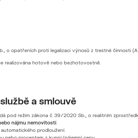
, o opatřeních proti legalizaci výnosů z trestné činnosti 
kce realizována hotově nebo bezhotovostně.
 službě a smlouvě
dá pod režim zákona č. 39/2020 Sb., o realitním zprostřed
nebo nájmu nemovitostí
.
í automatického prodloužení.
u nebo procentem z kupní/nájemní ceny.