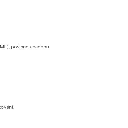
(AML), povinnou osobou.
kování.