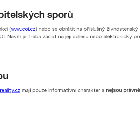
bitelských sporů
kci (
www.coi.cz
) nebo se obrátit na příslušný živnostenský 
I. Návrh je třeba zaslat na její adresu nebo elektronicky p
bu
reality.cz
mají pouze informativní charakter a
nejsou právn