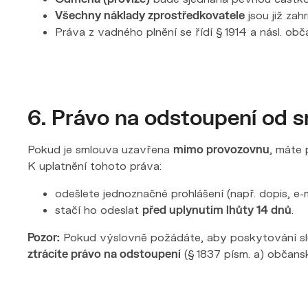
Všechny náklady zprostředkovatele
jsou již zahr
Práva z vadného plnění se řídí § 1914 a násl. ob
6. Právo na odstoupení od 
Pokud je smlouva uzavřena
mimo provozovnu
, máte 
K uplatnění tohoto práva:
odešlete jednoznačné prohlášení (např. dopis, e-m
stačí ho odeslat
před uplynutím lhůty 14 dnů
.
Pozor:
Pokud výslovně požádáte, aby poskytování služ
ztrácíte právo na odstoupení
(§ 1837 písm. a) občans