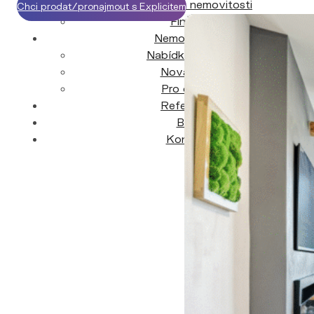
Výkup nemovitosti
Chci prodat/pronajmout s Explicitem
Financování
Nemovitosti
Nabídka nemovitostí
Nová výstavba
Pro developery
Reference
Blog
Kontakt