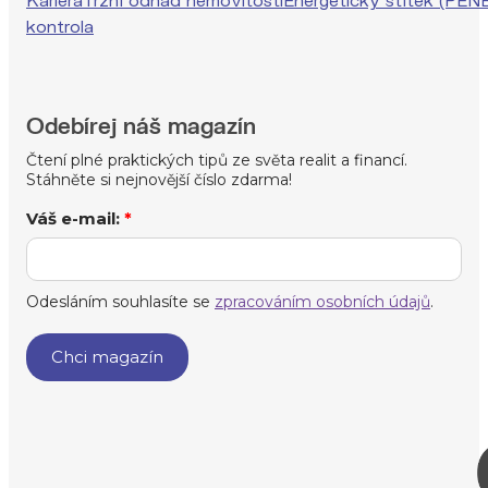
Kariéra
Tržní odhad nemovitosti
Energetický štítek (PEN
kontrola
Odebírej náš magazín