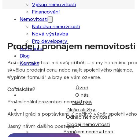
Výkup nemovitosti
Financování
Nemovitosti
Nabídka nemovitostí
Nová výstavba
Pro developery
Prodej i pronájem nemovitosti
Reference
Blog
Každá nemovitost má svůj příběh – a my ho umíme prod
Kontakt
skvělou prodejní cenu nebo najít spolehlivého nájemce.
Vyplňte formulář a brzy se vám ozveme.
Úvod
Co získáte?
O nás
Profesionální prezentaci nemovitosti
Náš tým
Naše služby
Aktivní práci s poptávkami / pečlivý výběr spolehlivéh
Odhad nemovitosti
Prodej nemovitosti
Jasný návrh dalšího postupu
Pronájem nemovitosti