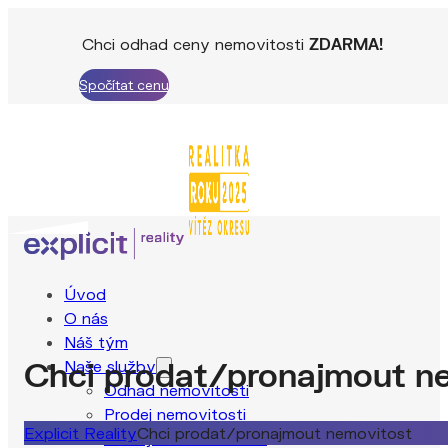
Chci odhad ceny nemovitosti
ZDARMA!
Spočítat cenu
Úvod
O nás
Náš tým
Chci prodat/pronajmout n
Naše služby
Odhad nemovitosti
Prodej nemovitosti
Explicit Reality
Chci prodat/pronajmout nemovitost
Pronájem nemovitosti