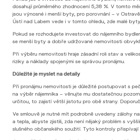
dosahují průměrného zhodnocení 5,38 %. V tomto městě 
jsou výnosné i menší byty, pro porovnání – v Ostravě
Ústí nad Labem vede i v tomto ohledu, zde malé byty
Pokud se rozhodujete investovat do nájemního bydlení
se menší byty a dobře udržované nemovitosti obvykle
Při výběru nemovitosti hraje zásadní roli stav a veli
riziky a náklady spojenými se správou pronájmu.
Důležité je myslet na detaily
Při pronájmu nemovitosti je důležité postupovat s pe
na výběr nájemníka – věnujte mu dostatečnou pozorno
určitou, to zajistí větší jistotu pro obě strany. Dopor
Ve smlouvě je nutné mít podrobně uvedeny zálohy na 
a tepla, abyste zjistili, zda není nějaký problém s vy
slušného občanského soužití. Tyto kontroly přispívaj