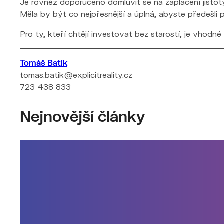
Je rovněž doporučeno domluvit se na zaplacení jistoty
Měla by být co nejpřesnější a úplná, abyste předešl
Pro ty, kteří chtějí investovat bez starostí, je vhodné
Tomáš Batík
tomas.batik@explicitreality.cz
723 438 833
Nejnovější články
Klient, který řeší koupi podle měsíční splátky, ne celk
ceny
Nejlevnější rada nemusí být ta nejvýhodnější
Kupující, který si musí vše rozmyslet a byt mezitím zm
Co vám realitka neřekne, když prodává za špatnou c
Jak nepřijít při prodeji domu o půl milionu, případová 
ze Zlína