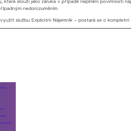
, která slouží jako záruka v případě neplnění povinností n
i případným nedorozuměním.
 využít službu Explicitní Nájemník – postará se o kompletní sp
ové
izí
enu
studie