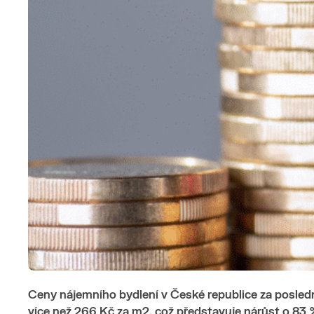
Ceny nájemního bydlení v České republice za poslední
více než 266 Kč za m
2
, což představuje nárůst o 83