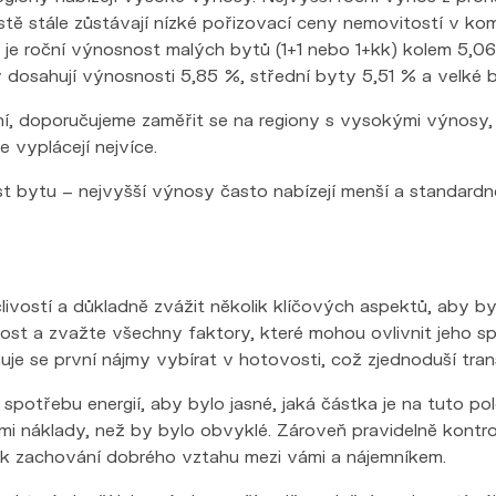
stále zůstávají nízké pořizovací ceny nemovitostí v kombin
 je roční výnosnost malých bytů (1+1 nebo 1+kk) kolem 5,06
 dosahují výnosnosti 5,85 %, střední byty 5,51 % a velké 
, doporučujeme zaměřit se na regiony s vysokými výnosy, j
 vyplácejí nejvíce.
kost bytu – nejvyšší výnosy často nabízejí menší a standard
člivostí a důkladně zvážit několik klíčových aspektů, aby 
st a zvažte všechny faktory, které mohou ovlivnit jeho sp
učuje se první nájmy vybírat v hotovosti, což zjednoduší tran
spotřebu energií, aby bylo jasné, jaká částka je na tuto 
ššími náklady, než by bylo obvyklé. Zároveň pravidelně kontr
í k zachování dobrého vztahu mezi vámi a nájemníkem.