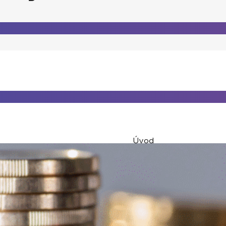
Úvod
O nás
Náš tým
Naše služby
Odhad nemovitosti
Prodej nemovitosti
Pronájem nemovitosti
Výkup nemovitosti