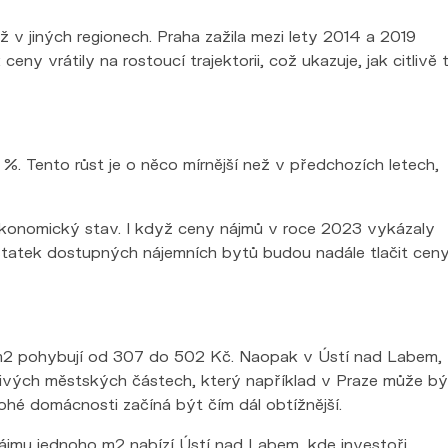
 v jiných regionech. Praha zažila mezi lety 2014 a 2019
y vrátily na rostoucí trajektorii, což ukazuje, jak citlivě 
. Tento růst je o něco mírnější než v předchozích letech,
 ekonomický stav. I když ceny nájmů v roce 2023 vykázaly
ostatek dostupných nájemních bytů budou nadále tlačit cen
za m2 pohybují od 307 do 502 Kč. Naopak v Ústí nad Labem,
tlivých městských částech, který například v Praze může bý
hé domácnosti začíná být čím dál obtížnější.
nájmu jednoho m2 nabízí Ústí nad Labem, kde investoři