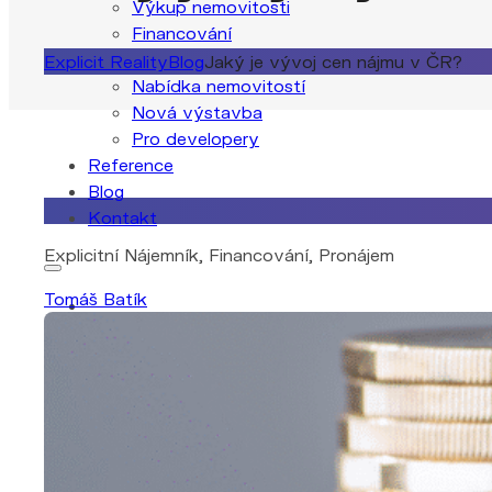
Výkup nemovitosti
Financování
Nemovitosti
Explicit Reality
Blog
Jaký je vývoj cen nájmu v ČR?
Nabídka nemovitostí
Nová výstavba
Pro developery
Reference
Blog
7. 7. 2025
Kontakt
Explicitní Nájemník, Financování, Pronájem
Tomáš Batík