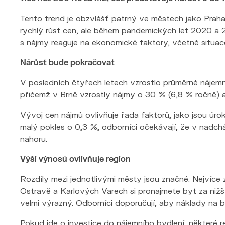
Tento trend je obzvlášť patrný ve městech jako Praha 
rychlý růst cen, ale během pandemických let 2020 a 202
s nájmy reaguje na ekonomické faktory, včetně situac
Nárůst bude pokračovat
V posledních čtyřech letech vzrostlo průměrné nájemn
přičemž v Brně vzrostly nájmy o 30 % (6,8 % ročně) 
Vývoj cen nájmů ovlivňuje řada faktorů, jako jsou ú
malý pokles o 0,3 %, odborníci očekávají, že v nadch
nahoru.
Výši výnosů ovlivňuje region
Rozdíly mezi jednotlivými městy jsou značné. Nejvíce
Ostravě a Karlových Varech si pronajmete byt za nižš
velmi výrazný. Odborníci doporučují, aby náklady na 
Pokud jde o investice do nájemního bydlení, některé 