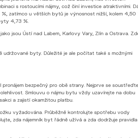
aci s rostoucími nájmy, což činí investice atraktivními. D
 %, zatímco u větších bytů je výnosnost nižší, kolem 4,50
byty 4,73 %.
ako jsou Ústí nad Labem, Karlovy Vary, Zlín a Ostrava. Zd
ně udržované byty. Důležité je ale počítat také s možnými
byl pronájem bezpečný pro obě strany. Nejprve se soustřeďt
olehlivost. Smlouvu o nájmu bytu vždy uzavírejte na dobu
sakci a zajistí okamžitou platbu.
položku vyžadována. Průběžně kontrolujte spotřebu vody
olujte, zda nájemník byt řádně užívá a zda dodržuje pravidla