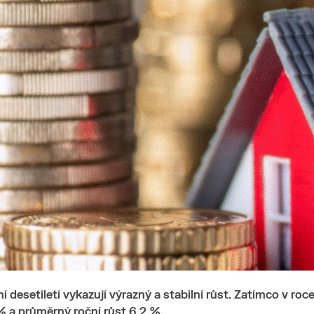
Financování
Nemovitosti
Nabídka nemovitostí
Nová výstavba
Pro developery
Reference
Blog
Kontakt
 desetiletí vykazují výrazný a stabilní růst. Zatímco v r
 % a průměrný roční růst 6,2 %.