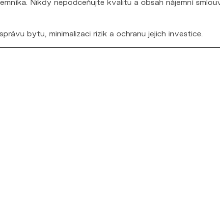
ájemníka. Nikdy nepodceňujte kvalitu a obsah nájemní smlou
rávu bytu, minimalizaci rizik a ochranu jejich investice.