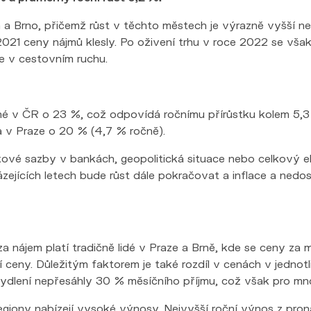
a Brno, přičemž růst v těchto městech je výrazně vyšší než
1 ceny nájmů klesly. Po oživení trhu v roce 2022 se však cen
e v cestovním ruchu.
é v ČR o 23 %, což odpovídá ročnímu přírůstku kolem 5,3 %
a v Praze o 20 % (4,7 % ročně).
rokové sazby v bankách, geopolitická situace nebo celkový
ázejících letech bude růst dále pokračovat a inflace a ned
 za nájem platí tradičně lidé v Praze a Brně, kde se ceny 
í ceny. Důležitým faktorem je také rozdíl v cenách v jedno
bydlení nepřesáhly 30 % měsíčního příjmu, což však pro mno
regiony nabízejí vysoké výnosy. Nejvyšší roční výnos z pro