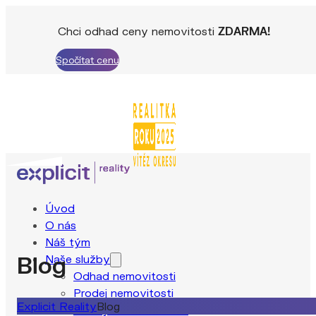
Chci odhad ceny nemovitosti
ZDARMA!
Spočítat cenu
Úvod
O nás
Náš tým
Blog
Naše služby
Odhad nemovitosti
Prodej nemovitosti
Explicit Reality
Blog
Pronájem nemovitosti