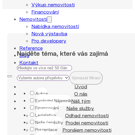
Výkup nemovitosti
Financování
Nemovitosti
Nabídka nemovitostí
Nová výstavba
Pro developery
Reference
Najděte téma, které vás zajímá
Blog
Kontakt
Vymazat filtraci
Úvod
O nás
Aukce
Náš tým
Explicitní Nájemník
Naše služby
Financování
Odhad nemovitosti
Legislativa
Prodej nemovitosti
Naše úspěchy
Pronájem nemovitosti
Prezentace