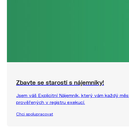
Zbavte se starostí s nájemníky!
Jsem váš Explicitní Nájemník, který vám každý měsí
prověřených v registru exekucí.
Chci spolupracovat