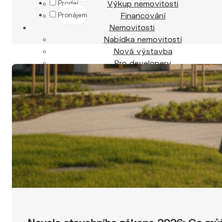
Výkup nemovitosti
Prodej
Financování
Pronájem
Nemovitosti
Nabídka nemovitostí
Nová výstavba
Pro developery
Reference
Blog
Kontakt