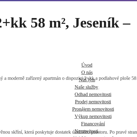
+kk 58 m², Jeseník –
Úvod
O nás
ný a moderně zařízený apartmán o dispozici 2+kk a podlahové ploše 58 m
Náš tým
Naše služby
Odhad nemovitosti
Prodej nemovitosti
Pronájem nemovitosti
Výkup nemovitosti
Financování
Nemovitosti
věnou skříní, která poskytuje dostatek úložného prostoru. Po pravé str