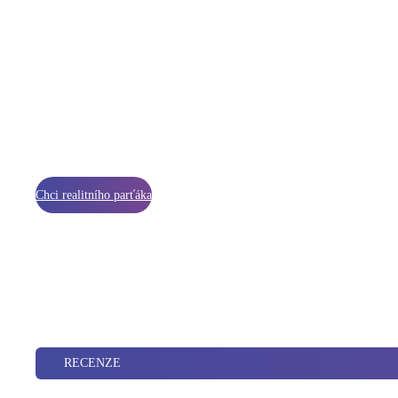
Poznejte, jak by sku
služby měly vypada
Chci realitního parťáka
RECENZE