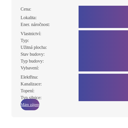
Cena:
3 250 000 Kč
Lokalita:
Jeseník, Olomoucký kraj
Ener. náročnost:
C - Úsporná
Vlastnictví:
Osobní
Typ:
2+kk
Užitná plocha:
58 m²
Stav budovy:
Velmi dobrý
Typ budovy:
Cihlová
Vybavení:
Ano
Elektřina:
230V
Kanalizace:
Veřejná kanalizace
Topení:
Ústřední elektrické
Typ silnice:
Asfaltová
Mám zájem