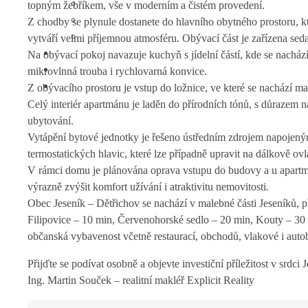
topným žebříkem, vše v moderním a čistém provedení.
Z chodby se plynule dostanete do hlavního obytného prostoru, k
vytváří velmi příjemnou atmosféru. Obývací část je zařízena seda
Na obývací pokoj navazuje kuchyň s jídelní částí, kde se nachází 
mikrovlnná trouba i rychlovarná konvice.
Z obývacího prostoru je vstup do ložnice, ve které se nachází man
Celý interiér apartmánu je laděn do přírodních tónů, s důrazem na
ubytování.
Vytápění bytové jednotky je řešeno ústředním zdrojem napojeným
termostatických hlavic, které lze případně upravit na dálkově ov
V rámci domu je plánována oprava vstupu do budovy a u apartm
výrazně zvýšit komfort užívání i atraktivitu nemovitosti.
Obec Jeseník – Dětřichov se nachází v malebné části Jeseníků, přím
Filipovice – 10 min, Červenohorské sedlo – 20 min, Kouty – 30 m
občanská vybavenost včetně restaurací, obchodů, vlakové i aut
Přijďte se podívat osobně a objevte investiční příležitost v srdci
Ing. Martin Souček – realitní makléř Explicit Reality