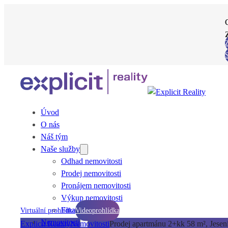
Z
Úvod
O nás
Náš tým
Naše služby
Odhad nemovitosti
Prodej nemovitosti
Pronájem nemovitosti
Výkup nemovitosti
Financování
Virtuální prohlídka
Videoprohlídka
Nemovitosti
Explicit Reality
Nemovitosti
Prodej apartmánu 2+kk 58 m², Jesení