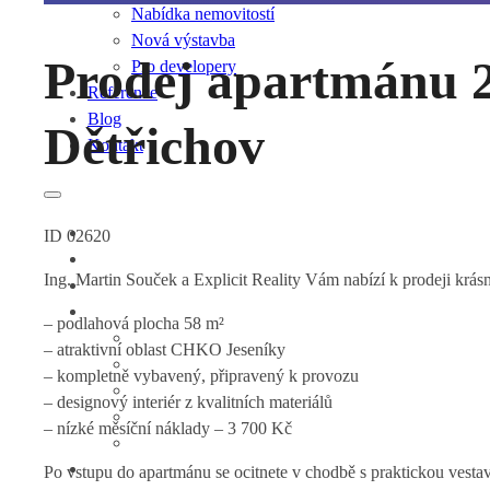
Nabídka nemovitostí
Nová výstavba
Prodej apartmánu 2
Pro developery
Reference
Blog
Dětřichov
Kontakt
ID 02620
Ing. Martin Souček a Explicit Reality Vám nabízí k prodeji krás
– podlahová plocha 58 m²
– atraktivní oblast CHKO Jeseníky
– kompletně vybavený, připravený k provozu
– designový interiér z kvalitních materiálů
– nízké měsíční náklady – 3 700 Kč
Po vstupu do apartmánu se ocitnete v chodbě s praktickou vesta