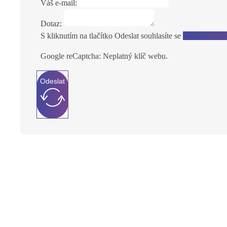
Váš e-mail:
Dotaz:
S kliknutím na tlačítko Odeslat souhlasíte se
zpracováním 
Google reCaptcha: Neplatný klíč webu.
Odeslat
Ještě nemáte svého parťáka v realitách?