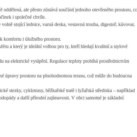
 oddělená, ale přesto zůstává součástí jednoho otevřeného prostoru, c
činek i společné chvíle.
 volně stojící lednice, varná deska, vestavná trouba, digestoř, kávovar,
tek komfortu i úložného prostoru.
u a který je ideální volbou pro ty, kteří hledají kvalitní a stylové
u na elektrické vytápění. Regulace teploty probíhá prostřednictvím
né úpravy prostoru na plnohodnotnou terasu, což může do budoucna
cké stezky, cyklotrasy, běžkařské tratě i lyžařská střediska – například
dopády a další přírodní zajímavosti. V obci samotné je základní