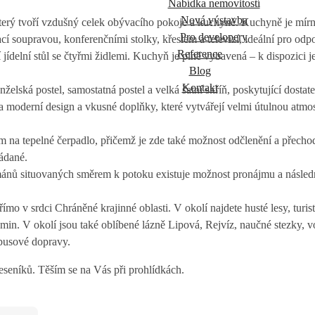
Nabídka nemovitostí
Nová výstavba
terý tvoří vzdušný celek obývacího pokoje a kuchyně. Kuchyně je mírně
Pro developery
cí soupravou, konferenčními stolky, křeslem a televizí, ideální pro odpo
Reference
jídelní stůl se čtyřmi židlemi. Kuchyň je plně vybavená – k dispozici je
Blog
Kontakt
želská postel, samostatná postel a velká šatní skříň, poskytující dosta
 moderní design a vkusné doplňky, které vytvářejí velmi útulnou atmosfér
 na tepelné čerpadlo, přičemž je zde také možnost odčlenění a přechod
ládané.
ánů situovaných směrem k potoku existuje možnost pronájmu a násled
o v srdci Chráněné krajinné oblasti. V okolí najdete husté lesy, turisti
in. V okolí jsou také oblíbené lázně Lipová, Rejvíz, naučné stezky, vo
obusové dopravy.
 Jeseníků. Těším se na Vás při prohlídkách.