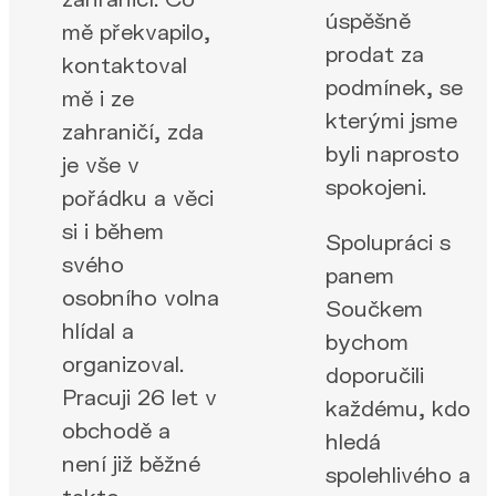
úspěšně
mě překvapilo,
prodat za
kontaktoval
podmínek, se
mě i ze
kterými jsme
zahraničí, zda
byli naprosto
je vše v
spokojeni.
pořádku a věci
si i během
Spolupráci s
svého
panem
osobního volna
Součkem
hlídal a
bychom
organizoval.
doporučili
Pracuji 26 let v
každému, kdo
obchodě a
hledá
není již běžné
spolehlivého a
takto