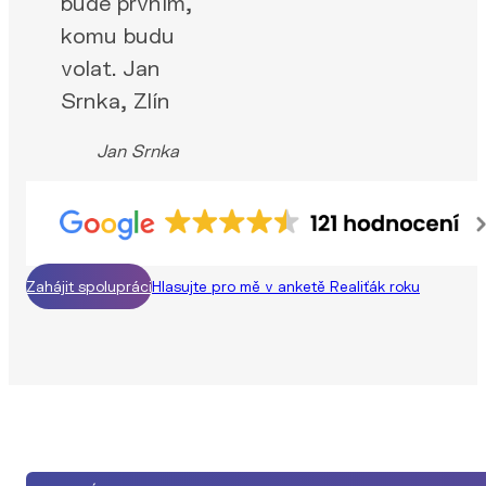
bude prvním,
komu budu
volat. Jan
Srnka, Zlín
Jan Srnka
Zahájit spolupráci
Hlasujte pro mě v anketě Realiťák roku