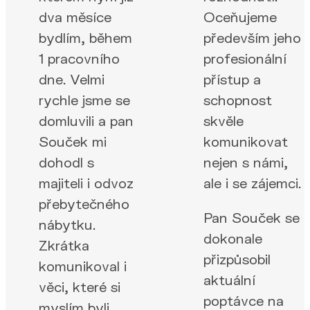
dva měsíce
Oceňujeme
bydlím, během
především jeho
1 pracovního
profesionální
dne. Velmi
přístup a
rychle jsme se
schopnost
domluvili a pan
skvěle
Souček mi
komunikovat
dohodl s
nejen s námi,
majiteli i odvoz
ale i se zájemci.
přebytečného
Pan Souček se
nábytku.
dokonale
Zkrátka
přizpůsobil
komunikoval i
aktuální
věci, které si
poptávce na
myslím byli