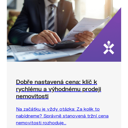
Dobře nastavená cena: klíč k
rychlému a výhodnému prodeji
nemovitosti
Na začátku je vždy otázka: Za kolik to
nabídneme? Správně stanovená tržní cena
nemovitosti rozhoduje...