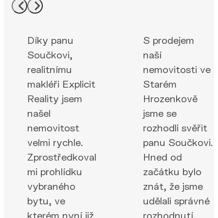
Díky panu
S prodejem
Součkovi,
naší
realitnímu
nemovitosti ve
makléři Explicit
Starém
Reality jsem
Hrozenkově
našel
jsme se
nemovitost
rozhodli svěřit
velmi rychle.
panu Součkovi.
Zprostředkoval
Hned od
mi prohlídku
začátku bylo
vybraného
znát, že jsme
bytu, ve
udělali správné
kterém nyní již
rozhodnutí.