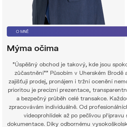
O MNĚ
Mýma očima
"Úspěšný obchod je takový, kde jsou spoko
zůčastnění"" Působím v Uherském Brodě a
zajišťuji prodej, pronájem i tržní ocenění ne
prioritou je precizní prezentace, transparen
a bezpečný průběh celé transakce. Každ
zpracovávám individuálně. Od profesionálních
videoprohlídek až po pečlivou přípravu
dokumentace. Díky odbornému vysokoškolsk