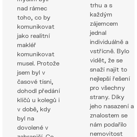
trhu a s
nad rámec
každým
toho, co by
zájemcem
komunikovat
jednal
jako realitní
individuálně a
makléř
vstřícně. Bylo
komunikovat
vidět, že se
musel. Protože
snaží najít to
jsem byl v
nejlepší řešení
časové tísni,
pro všechny
dohodl předání
strany. Díky
klíčů u kolegů i
jeho nasazení a
v době, kdy
znalostem se
byl na
nám podařilo
dovolené v
nemovitost
zahraničí. Co