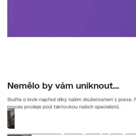
Nemělo by vám uniknout...
Buďte o krok napřed díky našim zkušenostem z praxe. Př
proces prodeje pod taktovkou našich specialistů.
7 chyb, které vás stojí desítky tisíc při prodeji n