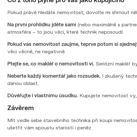
Pokud právě hledáte nemovitost, dovolte mi shrnout něk
Na první prohlídku jděte sami
(nebo maximálně s partner
atmosféra – to jsou věci, které technik neposoudí.
Pokud vás nemovitost zaujme, teprve potom si sjednej
věci věcně, ne negativně.
Ptejte se, co makléř o nemovitosti ví.
Seriózní makléř by
Neberte každý komentář jako rozsudek.
I zkušený techn
danou oblast.
Důvěřujte i vlastnímu úsudku.
Kupujete nemovitost vy, n
Závěrem
Mít vedle sebe stavebního technika při koupi nemovit
ušetřit vám spoustu starostí i peněz.