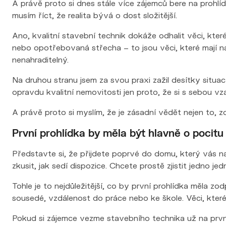
A právě proto si dnes stále více zájemců bere na prohlí
musím říct, že realita bývá o dost složitější.
Ano, kvalitní stavební technik dokáže odhalit věci, kter
nebo opotřebovaná střecha – to jsou věci, které mají n
nenahraditelný.
Na druhou stranu jsem za svou praxi zažil desítky situa
opravdu kvalitní nemovitosti jen proto, že si s sebou v
A právě proto si myslím, že je zásadní vědět nejen to, z
První prohlídka by měla být hlavně o pocitu
Představte si, že přijdete poprvé do domu, který vás na
zkusit, jak sedí dispozice. Chcete prostě zjistit jedno j
Tohle je to nejdůležitější, co by první prohlídka měla z
sousedé, vzdálenost do práce nebo ke škole. Věci, kte
Pokud si zájemce vezme stavebního technika už na první