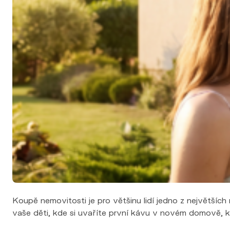
Výkup nemovitosti
Financování
Nemovitosti
Nabídka nemovitostí
Nová výstavba
Pro developery
Reference
Blog
Kontakt
Koupě nemovitosti je pro většinu lidí jedno z největších
vaše děti, kde si uvaříte první kávu v novém domově, k