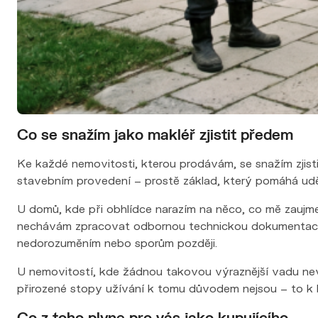
Co se snažím jako makléř zjistit předem
Ke každé nemovitosti, kterou prodávám, se snažím zjisti
stavebním provedení – prostě základ, který pomáhá uděl
U domů, kde při obhlídce narazím na něco, co mě zaujme
nechávám zpracovat odbornou technickou dokumentaci. D
nedorozuměním nebo sporům později.
U nemovitostí, kde žádnou takovou výraznější vadu n
přirozené stopy užívání k tomu důvodem nejsou – to k b
Co z toho plyne pro vás jako kupujícího