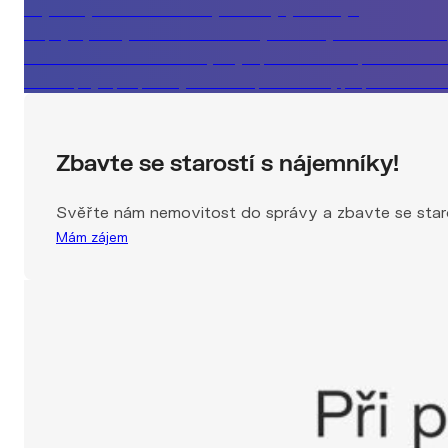
Nejlevnější rada nemusí být ta nejvýhodnější
Kupující, který si musí vše rozmyslet a byt mezitím zmizí
Co vám realitka neřekne, když prodává za špatnou cen
Jak nepřijít při prodeji domu o půl milionu, případová stu
Zbavte se starostí s nájemníky!
Svěřte nám nemovitost do správy a zbavte se staro
Mám zájem