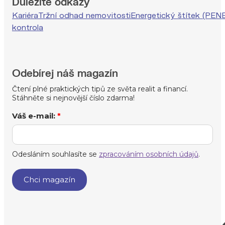
Důležité odkazy
Kariéra
Tržní odhad nemovitosti
Energetický štítek (PEN
kontrola
Odebírej náš magazín