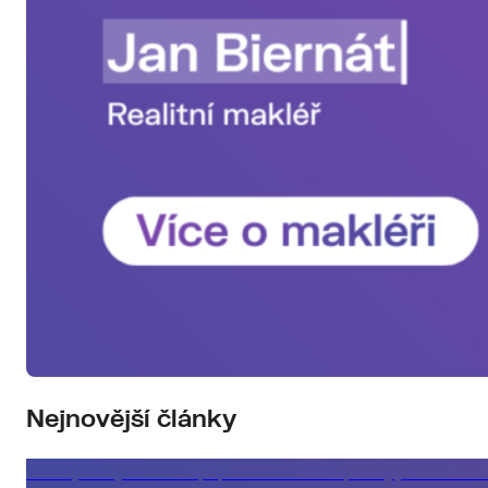
Nejnovější články
Klient, který řeší koupi podle měsíční splátky, ne celko