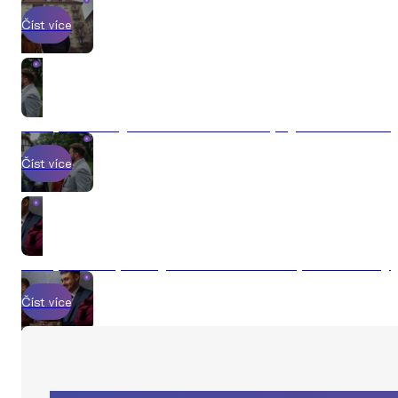
Číst více
Jak prodat byt v roce 2026 a nepřijít o statisíce
Číst více
Jak probíhá prodej nemovitosti s Explicit Reality
Číst více