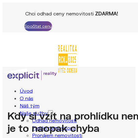
Chci odhad ceny nemovitosti
ZDARMA!
Spočítat cenu
Úvod
O nás
Náš tým
Kdy si vzít na prohlídku n
Naše služby
Odhad nemovitosti
je to naopak chyba
Prodej nemovitosti
Pronájem nemovitosti