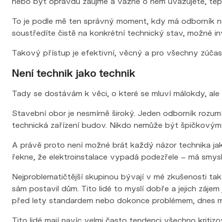
nebo byt opravdu zaujme a vážně o něm uvažujete, tepr
To je podle mě ten správný moment, kdy má odborník nej
soustředíte čistě na konkrétní technický stav, možné in
Takový přístup je efektivní, věcný a pro všechny zúča
Není technik jako technik
Tady se dostávám k věci, o které se mluví málokdy, ale 
Stavební obor je nesmírně široký. Jeden odborník rozumí
technická zařízení budov. Nikdo nemůže být špičkovým
A právě proto není možné brát každý názor technika ja
řekne, že elektroinstalace vypadá podezřele – má smysl 
Nejproblematičtější skupinou bývají v mé zkušenosti takz
sám postavil dům. Tito lidé to myslí dobře a jejich záje
před lety standardem nebo dokonce problémem, dnes m
Tito lidé mají navíc velmi často tendenci všechno kriti