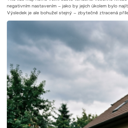
negativním nastavením – jako by jejich úkolem bylo nají
Výsledek je ale bohužel stejný – zbytečně ztracená příle