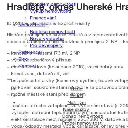
Hradiště, okres Uherské Hr
Pronájem nemovitosti
Výkup nemovitosti
Financování
ID 02564 Filip Hladiš & Explicit Reality
Nemovitosti
Nabídka nemovitostí
Hledáte pronájem ve skvělé lokalitě a v reprezentativn
Nová výstavba
adrese v Otakarově ulici nabízíme k pronájmu 2. NP – k
Pro developery
Reference
– kanceláře + zázemí 173 m², 2.NP
Blog
– výtah, bezbariérový přístup
Kontakt
– moderní budova (kolaudace 2015), velmi dobrý stav
– klimatizace, datová síť, wifi
– bezpečnostní prvky (kamerový systém, čipové vstup
– parkování soukromé stání na dvoře za posuvnou br
Úvod
– možné městské stání před domem
O nás
Náš tým
– fasáda i střecha zateplená, ve výborném stavu (r. 201
Naše služby
– vytápění ústřední teplovodní (plyn), samostatné kotl
Odhad nemovitosti
– elektroinstalace měď, napojení 220/380 V, datové a
Prodej nemovitosti
– voda/odpady městská voda, kanalizace, ohřev přes ko