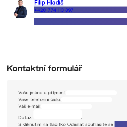
Filip Hladiš
+420 774 110 397
filip.hladis@explicitreality.cz
Kontaktní formulář
Vaše jméno a příjmení:
Vaše telefonní číslo:
Váš e-mail:
Dotaz:
S kliknutím na tlačítko Odeslat souhlasíte se
zprac