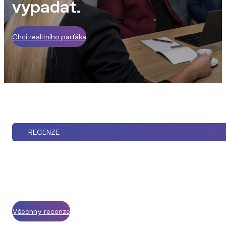
vypadat.
Chci realitního parťáka
RECENZE
Všechny recenze