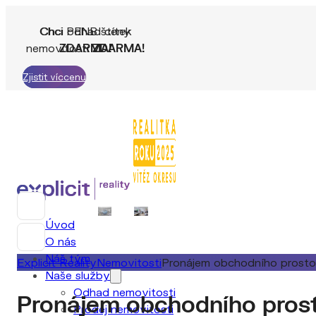
Chci PENB štítek
Chci odhad ceny
nemovitosti
ZDARMA!
ZDARMA!
Spočítat cenu
Zjistit víc
Úvod
O nás
Náš tým
Explicit Reality
Nemovitosti
Pronájem obchodního prostor
Naše služby
Odhad nemovitosti
Pronájem obchodního prost
Prodej nemovitosti