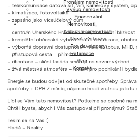
Pronájem nemovitosti
– telekomunikace datová síť, wifi, kamerový systém, č
Výkup nemovitosti
– klimatizace, fotovoltaika
Financování
– zapsáno jako víceúčelový dům
Nemovitosti
Nabídka nemovitostí
– centrum Uherského Hradiště – bezprostřední blízkost 
Nová výstavba
– kompletní občanská vybavenost – restaurace, obchod
Pro developery
– výborná dopravní dostupnost – vlak, autobus, MHD, dá
Reference
– přístupová cesta – přímo z ulice
Blog
– orientace – uliční fasáda směřuje na severovýchod
Kontakt
– živá městská atmosféra – ideální pro podnikání i bydle
Energie se budou odvíjet od skutečné spotřeby. Správ
spotřeby + DPH / měsíc, nájemce hradí vratnou jistotu a
Líbí se Vám tato nemovitost? Potkejme se osobně na mís
Chtěli byste, abych i Vás zastupoval při pronájmu? Stačí
Těším se na Vás :)
Hladiš – Reality