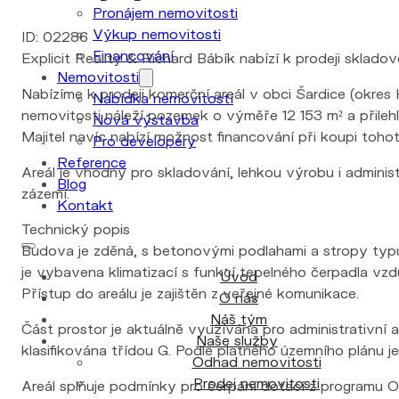
Pronájem nemovitosti
Výkup nemovitosti
ID: 02286
Financování
Explicit Reality & Richard Bábík nabízí k prodeji sklado
Nemovitosti
Nabízíme k prodeji komerční areál v obci Šardice (okres
Nabídka nemovitostí
nemovitosti náleží pozemek o výměře 12 153 m² a přileh
Nová výstavba
Majitel navíc nabízí možnost financování při koupi toho
Pro developery
Reference
Areál je vhodný pro skladování, lehkou výrobu i administ
Blog
zázemí.
Kontakt
Technický popis
Budova je zděná, s betonovými podlahami a stropy typu 
je vybavena klimatizací s funkcí tepelného čerpadla vz
Úvod
Přístup do areálu je zajištěn z veřejné komunikace.
O nás
Náš tým
Část prostor je aktuálně využívána pro administrativní a
Naše služby
klasifikována třídou G. Podle platného územního plánu 
Odhad nemovitosti
Prodej nemovitosti
Areál splňuje podmínky pro čerpání dotací z programu OP