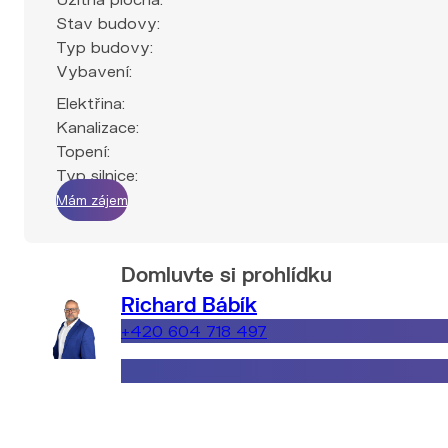
Stav budovy:
Typ budovy:
Vybavení:
Elektřina:
Kanalizace:
Topení:
Typ silnice:
Mám zájem
Domluvte si prohlídku
Richard Bábík
+420 604 718 497
richard.babik@explicitreality.cz