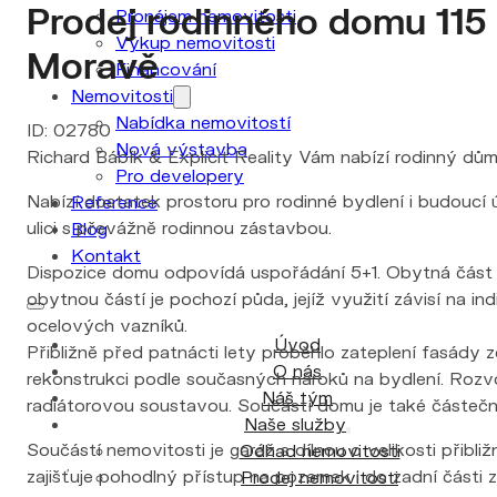
Prodej rodinného domu 115
Pronájem nemovitosti
Výkup nemovitosti
Moravě
Financování
Nemovitosti
Nabídka nemovitostí
ID: 02780
Nová výstavba
Richard Bábík & Explicit Reality Vám nabízí rodinný dům
Pro developery
Nabízí dostatek prostoru pro rodinné bydlení i budoucí
Reference
ulici s převážně rodinnou zástavbou.
Blog
Kontakt
Dispozice domu odpovídá uspořádání 5+1. Obytná část na
obytnou částí je pochozí půda, jejíž využití závisí na 
ocelových vazníků.
Úvod
Přibližně před patnácti lety proběhlo zateplení fasády 
O nás
rekonstrukci podle současných nároků na bydlení. Rozv
Náš tým
radiátorovou soustavou. Součástí domu je také částečné
Naše služby
Součástí nemovitosti je garáž s dílnou o velikosti přibl
Odhad nemovitosti
zajišťuje pohodlný přístup na pozemek i do zadní části za
Prodej nemovitosti