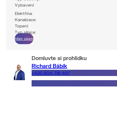
Vybavení:
Elektřina:
Kanalizace:
Topení:
Typ silnice:
Mám zájem
Domluvte si prohlídku
Richard Bábík
+420 604 718 497
richard.babik@explicitreality.cz