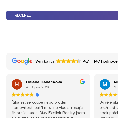
RECENZE
Vynikající
4.7
147 hodnoce
Helena Hanáčková
M
4. Srpna 2026
2.
Říká se, že koupě nebo prodej
Skvělé sl
nemovitosti patří mezi nejvíce stresující
pružnost v
životní situace. Díky Explicit Reality jsem
spolupráci
ale zjistila, že to vůbec nemusí být
Batíkovi.