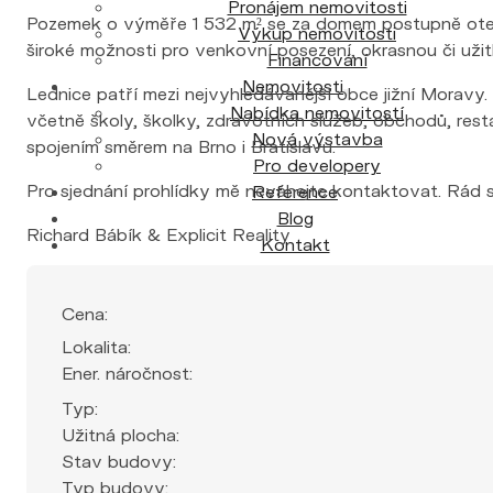
Pronájem nemovitosti
Pozemek o výměře 1 532 m² se za domem postupně otevírá
Výkup nemovitosti
široké možnosti pro venkovní posezení, okrasnou či už
Financování
Nemovitosti
Lednice patří mezi nejvyhledávanější obce jižní Mora
Nabídka nemovitostí
včetně školy, školky, zdravotních služeb, obchodů, rest
Nová výstavba
spojením směrem na Brno i Bratislavu.
Pro developery
Pro sjednání prohlídky mě neváhejte kontaktovat. Rád 
Reference
Blog
Richard Bábík & Explicit Reality
Kontakt
Cena:
Lokalita:
Ener. náročnost:
Typ:
Užitná plocha:
Stav budovy:
Typ budovy: