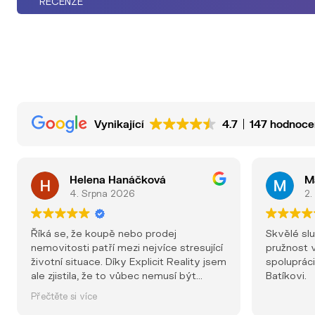
RECENZE
Vynikající
4.7
147 hodnoce
Helena Hanáčková
M
4. Srpna 2026
2.
Říká se, že koupě nebo prodej
Skvělé sl
nemovitosti patří mezi nejvíce stresující
pružnost v
životní situace. Díky Explicit Reality jsem
spolupráci
ale zjistila, že to vůbec nemusí být
Batíkovi.
pravda. Už od prvního kontaktu jsem
Přečtěte si více
měla pocit, že jsem v dobrých rukou.