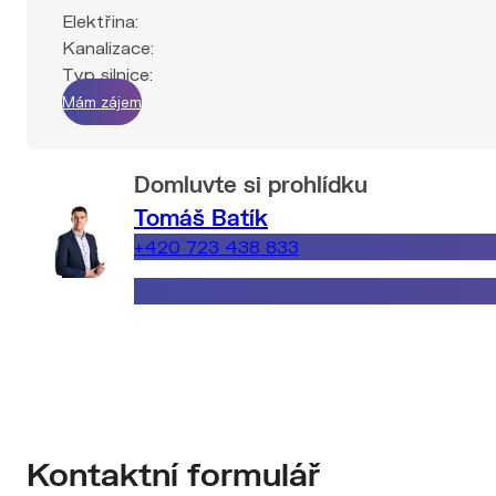
Elektřina:
Kanalizace:
Typ silnice:
Mám zájem
Domluvte si prohlídku
Tomáš Batík
+420 723 438 833
tomas.batik@explicitreality.cz
Kontaktní formulář