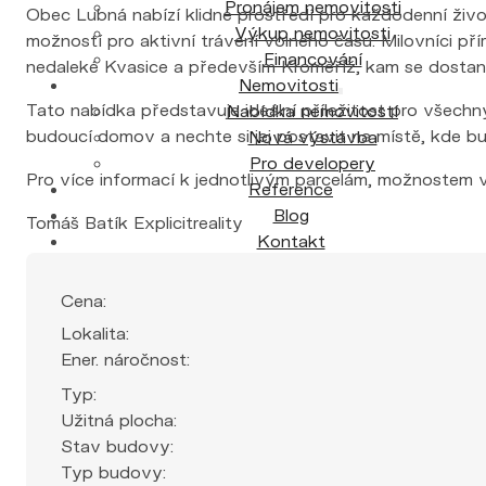
Pronájem nemovitosti
Obec Lubná nabízí klidné prostředí pro každodenní živo
Výkup nemovitosti
možností pro aktivní trávení volného času. Milovníci pří
Financování
nedaleké Kvasice a především Kroměříž, kam se dostan
Nemovitosti
Tato nabídka představuje ideální příležitost pro všech
Nabídka nemovitostí
budoucí domov a nechte si jej postavit na místě, kde bu
Nová výstavba
Pro developery
Pro více informací k jednotlivým parcelám, možnoste
Reference
Blog
Tomáš Batík Explicitreality
Kontakt
Cena:
Lokalita:
Ener. náročnost:
Typ:
Užitná plocha:
Stav budovy:
Typ budovy: