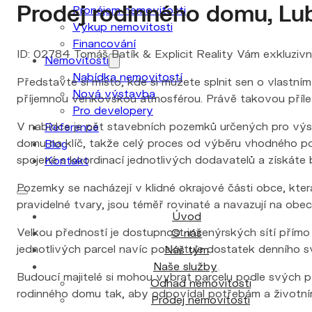
Prodej rodinného domu, Lu
Pronájem nemovitosti
Výkup nemovitosti
Financování
ID: 02784 Tomáš Batík & Explicit Reality Vám exkluziv
Nemovitosti
Nabídka nemovitostí
Představte si místo, kde si můžete splnit sen o vlastn
Nová výstavba
příjemnou venkovskou atmosférou. Právě takovou přílež
Pro developery
V nabídce je pět stavebních pozemků určených pro výst
Reference
domu na klíč, takže celý proces od výběru vhodného p
Blog
spojené s koordinací jednotlivých dodavatelů a získáte
Kontakt
Pozemky se nacházejí v klidné okrajové části obce, která
pravidelné tvary, jsou téměř rovinaté a navazují na obe
Úvod
Velkou předností je dostupnost inženýrských sítí přímo 
O nás
jednotlivých parcel navíc poskytuje dostatek denního sv
Náš tým
Naše služby
Budoucí majitelé si mohou vybrat parcelu podle svých p
Odhad nemovitosti
rodinného domu tak, aby odpovídal potřebám a životním
Prodej nemovitosti