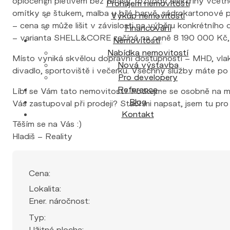
oplocením pletivem bez terasy, rozvody elektřiny včetn
Pronájem nemovitosti
omítky se štukem, malba v bílé barvě, sádrokartonové 
Výkup nemovitosti
– cena se může lišit v závislosti na výběru konkrétníh
Financování
– varianta SHELL&CORE začíná na ceně 8 190 000 Kč,
Nemovitosti
Nabídka nemovitostí
Místo vyniká skvělou dopravní dostupností – MHD, vlak, au
Nová výstavba
divadlo, sportoviště i večerku. Všechny služby máte po r
Pro developery
Reference
Líbí se Vám tato nemovitost? Potkejme se osobně na míst
Blog
Vás zastupoval při prodeji? Stačí mi napsat, jsem tu pro
Kontakt
Těším se na Vás :)
Hladiš – Reality
Cena:
Lokalita:
Ener. náročnost:
Typ:
Užitná plocha: