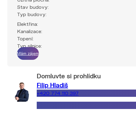
Stav budovy:
Typ budovy:
Elektřina:
Kanalizace:
Topení:
Typ silnice:
Mám zájem
Domluvte si prohlídku
Filip Hladiš
+420 774 110 397
filip.hladis@explicitreality.cz