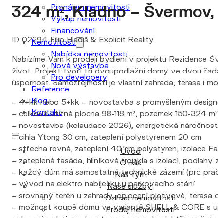
324 m², Kladno – Švermov,
Pronájem nemovitosti
Výkup nemovitosti
Financování
ID 02294 Filip Hladiš & Explicit Reality
Nemovitosti
Nabídka nemovitostí
Nabízíme Vám k prodeji bydlení v projektu Rezidence Šve
Nová výstavba
život. Projekt tvoří tři dvoupodlažní domy ve dvou řadá
Pro developery
úspornost. Samozřejmostí je vlastní zahrada, terasa i m
Reference
Blog
– 4+kk nebo 5+kk – novostavba s promyšleným designe
Kontakt
– celková užitná plocha 98-118 m², pozemek 150-324 m²
– novostavba (kolaudace 2026), energetická náročnost:
– cihla Ytong 30 cm, zateplení polystyrenem 20 cm
– střecha rovná, zateplení 40 cm polystyren, izolace Fa
Úvod
– zateplená fasáda, hliníková trojskla s izolací, podlah
O nás
– každý dům má samostatné technické zázemí (pro pračku 
Náš tým
– vývod na elektro nabíječku u parkovacího stání
Naše služby
– srovnaný terén u zahrady, oplocení pletivové, terasa 
Odhad nemovitosti
– možnost koupě domu ve variantě SHELL & CORE s upr
Prodej nemovitosti