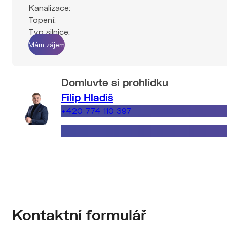
Kanalizace:
Topení:
Typ silnice:
Mám zájem
Domluvte si prohlídku
Filip Hladiš
+420 774 110 397
filip.hladis@explicitreality.cz
Kontaktní formulář