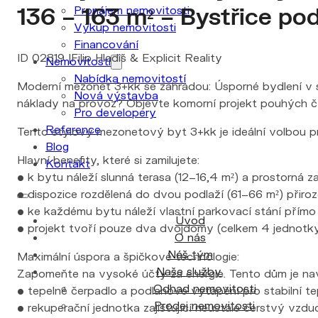
136 – 163 m² – Bystřice po
Pronájem nemovitosti
Výkup nemovitosti
Financování
ID 02819 |Filip Hladiš & Explicit Reality
Nemovitosti
Nabídka nemovitostí
Moderní mezonet 3+kk se zahradou: Úsporné bydlení v s
Nová výstavba
náklady na provoz? Objevte komorní projekt pouhých čt
Pro developery
Reference
Tento stylový mezonetový byt 3+kk je ideální volbou p
Blog
Hlavní benefity, které si zamilujete:
Kontakt
• k bytu náleží slunná terasa (12–16,4 m²) a prostorná za
• dispozice rozdělená do dvou podlaží (61–66 m²) přiro
• ke každému bytu náleží vlastní parkovací stání přímo
Úvod
• projekt tvoří pouze dva dvojdomy (celkem 4 jednotky)
O nás
Náš tým
Maximální úspora a špičkové technologie:
Naše služby
Zapomeňte na vysoké účty za energie. Tento dům je nav
Odhad nemovitosti
• tepelné čerpadlo a podlahové vytápění pro stabilní t
Prodej nemovitosti
• rekuperační jednotka zajišťující neustále čerstvý vzdu