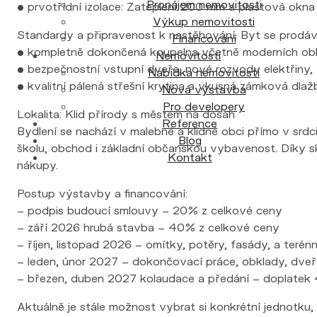
Pronájem nemovitosti
• prvotřídní izolace: Zateplení 200 mm a plastová okna s 
Výkup nemovitosti
Standardy a připravenost k nastěhování. Byt se prodáv
Financování
• kompletně dokončená koupelna včetně moderních obkl
Nemovitosti
• bezpečnostní vstupní dveře, nové rozvody elektřiny, 
Nabídka nemovitostí
• kvalitní pálená střešní krytina a vkusná zámková dla
Nová výstavba
Pro developery
Lokalita: Klid přírody s městem na dosah
Reference
Bydlení se nachází v malebné a klidné obci přímo v srdci
Blog
školu, obchod i základní občanskou vybavenost. Díky sk
Kontakt
nákupy.
Postup výstavby a financování:
– podpis budoucí smlouvy – 20% z celkové ceny
– září 2026 hrubá stavba – 40% z celkové ceny
– říjen, listopad 2026 – omítky, potěry, fasády, a terén
– leden, únor 2027 – dokončovací práce, obklady, dveř
– březen, duben 2027 kolaudace a předání – doplatek
Aktuálně je stále možnost vybrat si konkrétní jednotku,