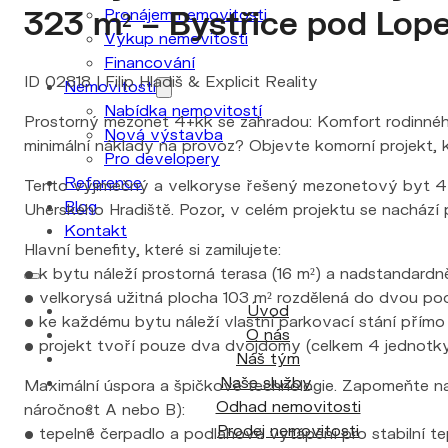
323 m² – Bystřice pod Lop
Pronájem nemovitosti
Výkup nemovitosti
Financování
ID 02818 | Filip Hladiš & Explicit Reality
Nemovitosti
Nabídka nemovitostí
Prostorný mezonet 4+kk se zahradou: Komfort rodinného
Nová výstavba
minimální náklady na provoz? Objevte komorní projekt, 
Pro developery
Reference
Tento výjimečný a velkoryse řešený mezonetový byt 4+k
Blog
Uherského Hradiště. Pozor, v celém projektu se nachází p
Kontakt
Hlavní benefity, které si zamilujete:
• k bytu náleží prostorná terasa (16 m²) a nadstandardně
• velkorysá užitná plocha 103 m² rozdělená do dvou pod
Úvod
• ke každému bytu náleží vlastní parkovací stání přímo
O nás
• projekt tvoří pouze dva dvojdomy (celkem 4 jednotky)
Náš tým
Naše služby
Maximální úspora a špičkové technologie. Zapomeňte na 
Odhad nemovitosti
náročnost A nebo B):
Prodej nemovitosti
• tepelné čerpadlo a podlahové vytápění pro stabilní t