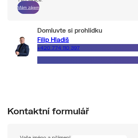
Mám zájem
Domluvte si prohlídku
Filip Hladiš
+420 774 110 397
filip.hladis@explicitreality.cz
Kontaktní formulář
Vaše jméno a příjmení: