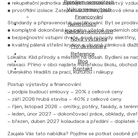
Pronájem nemovitosti
• rekuperační jednotka zajišťující neustále čerstvý vzdu
Výkup nemovitosti
• prvotřídní izolace: Zateplení 200 mm, plastová okna s 
Financování
Standardy a připravenost k nastěhování. Byt se prodáv
Nemovitosti
• kompletně dokončená koupelna včetně moderních obkl
Nabídka nemovitostí
• bezpečnostní vstupní dveře, nové rozvody elektřiny, 
Nová výstavba
• kvalitní pálená střešní krytina a vkusná zámková dla
Pro developery
Reference
Lokalita: Klid přírody s městem na dosah. Bydlení se nach
Blog
relaxaci. Přímo v obci najdete mateřskou školu, obcho
Kontakt
Uherského Hradišti za prací, kulturou i nákupy.
Postup výstavby a financování:
– podpis budoucí smlouvy – 20% z celkové ceny
– září 2026 hrubá stavba – 40% z celkové ceny
– říjen, listopad 2026 – omítky, potěry, fasády, a terén
– leden, únor 2027 – dokončovací práce, obklady, dveř
– březen, duben 2027 kolaudace a předání – doplatek
Zaujala Vás tato nabídka? Pojďme se potkat osobně přím