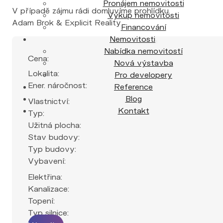
Pronájem nemovitosti
V případě zájmu rádi domluvíme prohlídku.
Výkup nemovitosti
Adam Brok & Explicit Reality
Financování
Nemovitosti
Nabídka nemovitostí
Cena:
Nová výstavba
Lokalita:
Pro developery
Ener. náročnost:
Reference
Blog
Vlastnictví:
Kontakt
Typ:
Užitná plocha:
Stav budovy:
Typ budovy:
Vybavení:
Elektřina:
Kanalizace:
Topení:
Typ silnice: