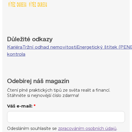
Důležité odkazy
Kariéra
Tržní odhad nemovitosti
Energetický štítek (PEN
kontrola
Odebírej náš magazín