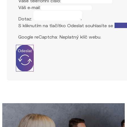
Vaše telefonní číslo:
Váš e-mail:
Dotaz:
S kliknutím na tlačítko Odeslat souhlasíte se
zprac
Google reCaptcha: Neplatný klíč webu.
Odeslat