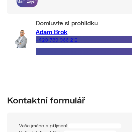
Mám zájem
Domluvte si prohlídku
Adam Brok
+420 739 966 212
adam.brok@explicitreality.cz
Kontaktní formulář
Vaše jméno a příjmení: