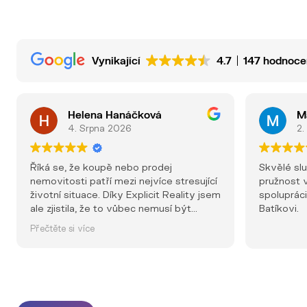
Vynikající
4.7
147 hodnoce
Helena Hanáčková
M
4. Srpna 2026
2.
Říká se, že koupě nebo prodej
Skvělé sl
nemovitosti patří mezi nejvíce stresující
pružnost v
životní situace. Díky Explicit Reality jsem
spolupráci
ale zjistila, že to vůbec nemusí být
Batíkovi.
pravda. Už od prvního kontaktu jsem
Přečtěte si více
měla pocit, že jsem v dobrých rukou.
Každý telefonát, každá schůzka i každé
rozhodnutí probíhaly s naprostou
profesionalitou, ochotou a lidským
přístupem. Nikdy jsem neměla pocit, že
jsem jen další klient – naopak jsem cítila