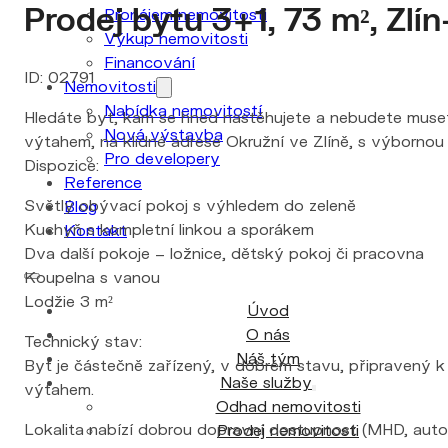
Prodej bytu 3+1, 73 m², Zlí
Pronájem nemovitosti
Výkup nemovitosti
Financování
ID: 02791
Nemovitosti
Nabídka nemovitostí
Hledáte byt, kam se hned nastěhujete a nebudete muset 
Nová výstavba
výtahem, na klidné adrese Okružní ve Zlíně, s výborno
Pro developery
Dispozice:
Reference
Světlý obývací pokoj s výhledem do zeleně
Blog
Kuchyň s kompletní linkou a sporákem
Kontakt
Dva další pokoje – ložnice, dětský pokoj či pracovna
Koupelna s vanou
Lodžie 3 m²
Úvod
O nás
Technický stav:
Náš tým
Byt je částečně zařízený, v dobrém stavu, připravený
Naše služby
výtahem.
Odhad nemovitosti
Lokalita nabízí dobrou dopravní dostupnost (MHD, autobus
Prodej nemovitosti