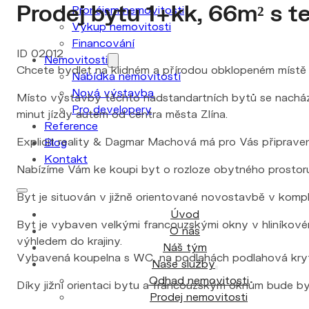
Prodej bytu 1+kk, 66m² s te
Pronájem nemovitosti
Výkup nemovitosti
Financování
ID 02012
Nemovitosti
Chcete bydlet na klidném a přírodou obklopeném místě
Nabídka nemovitostí
Nová výstavba
Místo výstavby těchto nadstandartních bytů se nachází v
Pro developery
minut jízdy autem od centra města Zlína.
Reference
Explicit reality & Dagmar Machová má pro Vás připraven
Blog
Kontakt
Nabízíme Vám ke koupi byt o rozloze obytného prostoru
Byt je situován v jižně orientované novostavbě v komp
Úvod
Byt je vybaven velkými francouzskými okny v hliníkov
O nás
výhledem do krajiny.
Náš tým
Vybavená koupelna s WC, na podlahách podlahová krytin
Naše služby
Odhad nemovitosti
Díky jižní orientaci bytu a francouzským oknům bude byt
Prodej nemovitosti