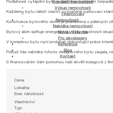
Podlahové vytápění bytu je zajištěno tepelným čerpadl
Pronájem nemovitosti
Výkup nemovitosti
Každému bytu náleží vlastní vyznačené parkovací stání
Financování
Nemovitosti
Konstrukce bytového domu je postavena s pálených cih
Nabídka nemovitostí
Bytový dům splňuje energetickou třídu náročnosti skupi
Nová výstavba
Pro developery
V komplexu bytu nyní probíhají dokončující práce interié
Reference
Blog
Pokud Vás nabídka tohoto designového bytu zaujala, 
Kontakt
S financováním Vám pomohou naši skvělí kolegové z firmy 
Cena:
Lokalita:
Ener. náročnost:
Vlastnictví:
Typ: