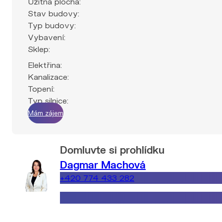
Užitná plocha:
Stav budovy:
Typ budovy:
Vybavení:
Sklep:
Elektřina:
Kanalizace:
Topení:
Typ silnice:
Mám zájem
Domluvte si prohlídku
Dagmar Machová
+420 774 433 282
dagmar.machova@explicitreality.cz