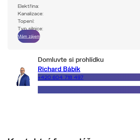
Kanalizace:
Topení:
Typ silnice:
Mám zájem
Domluvte si prohlídku
Richard Bábík
+420 604 718 497
richard.babik@explicitreality.cz
Kontaktní formulář