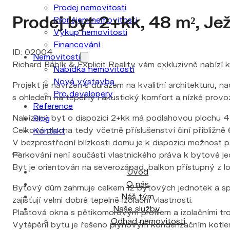
Prodej byt 2+kk, 48 m², Je
Pronájem nemovitosti
Výkup nemovitosti
Financování
ID: 02004
Nemovitosti
Richard Bábík & Explicit Reality vám exkluzivně nabízí
Nabídka nemovitostí
Nová výstavba
Projekt je navržen s důrazem na kvalitní architekturu,
Pro developery
s ohledem na tepelný i akustický komfort a nízké provoz
Reference
Nabízený byt o dispozici 2+kk má podlahovou plochu 47,
Blog
Celková plocha tedy včetně příslušenství činí přibližně 
Kontakt
V bezprostřední blízkosti domu je k dispozici možnost 
Parkování není součástí vlastnického práva k bytové je
Byt je orientován na severozápad, balkon přístupný z lo
Úvod
O nás
Bytový dům zahrnuje celkem 12 bytových jednotek a spl
Náš tým
zajišťují velmi dobré tepelně-izolační vlastnosti.
Naše služby
Plastová okna s pětikomorovým profilem a izolačními tro
Odhad nemovitosti
Vytápění bytu je řešeno plynovým kondenzačním kotlem.
Prodej nemovitosti
spotřebou.