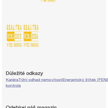
Důležité odkazy
Kariéra
Tržní odhad nemovitosti
Energetický štítek (PEN
kontrola
Odebírej náš magazín