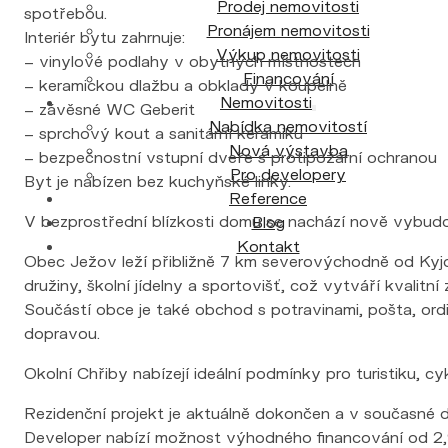
Pronájem nemovitosti
Interiér bytu zahrnuje:
Výkup nemovitosti
– vinylové podlahy v obytných místnostech
Financování
– keramickou dlažbu a obklady v koupelně
Nemovitosti
– závěsné WC Geberit
Nabídka nemovitostí
– sprchový kout a sanitární keramiku
Nová výstavba
– bezpečnostní vstupní dveře s protipožární ochranou
Pro developery
Byt je nabízen bez kuchyňské linky.
Reference
V bezprostřední blízkosti domu se nachází nově vybudo
Blog
Kontakt
Obec Ježov leží přibližně 7 km severovýchodně od Kyjov
družiny, školní jídelny a sportovišť, což vytváří kvalitn
Součástí obce je také obchod s potravinami, pošta, ord
dopravou.
Okolní Chřiby nabízejí ideální podmínky pro turistiku, cyk
Rezidenční projekt je aktuálně dokončen a v současné d
Developer nabízí možnost výhodného financování od 2,