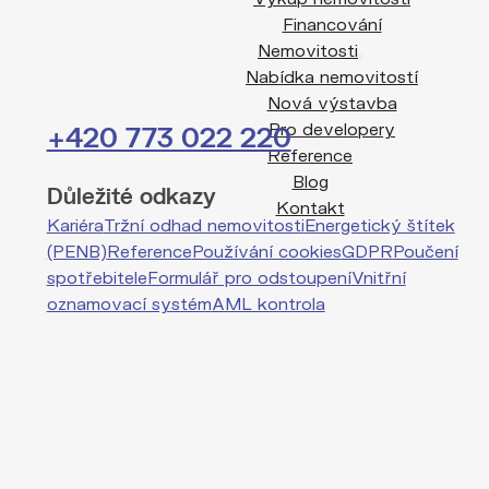
Financování
Nemovitosti
Nabídka nemovitostí
Nová výstavba
Pro developery
+420 773 022 220
Reference
Blog
Důležité odkazy
Kontakt
Kariéra
Tržní odhad nemovitosti
Energetický štítek
(PENB)
Reference
Používání cookies
GDPR
Poučení
spotřebitele
Formulář pro odstoupení
Vnitřní
oznamovací systém
AML kontrola