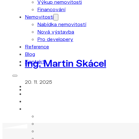
Výkup nemovitosti
Financování
Nemovitosti
Nabídka nemovitostí
Nová výstavba
Pro developery
Reference
Blog
Ing. Martin Skácel
Kontakt
20. 11. 2025