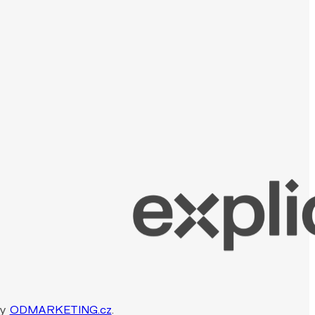
by
ODMARKETING.cz
.