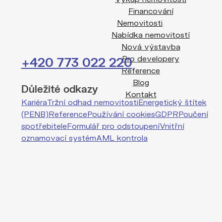
Financování
Nemovitosti
Nabídka nemovitostí
Nová výstavba
Pro developery
+420 773 022 220
Reference
Blog
Důležité odkazy
Kontakt
Kariéra
Tržní odhad nemovitosti
Energetický štítek
(PENB)
Reference
Používání cookies
GDPR
Poučení
spotřebitele
Formulář pro odstoupení
Vnitřní
oznamovací systém
AML kontrola