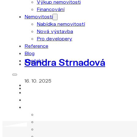
Výkup nemovitosti
Financování
Nemovitosti
Nabídka nemovitostí
Nová výstavba
Pro developery
Reference
Blog
Sandra Strnadová
Kontakt
16. 10. 2025