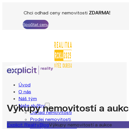
Chci odhad ceny nemovitosti
ZDARMA!
Spočítat cenu
Úvod
O nás
Náš tým
Výkupy nemovitostí a auk
Naše služby
Odhad nemovitosti
Prodej nemovitosti
Explicit Reality
Blog
Výkupy nemovitostí a aukce
Pronájem nemovitosti