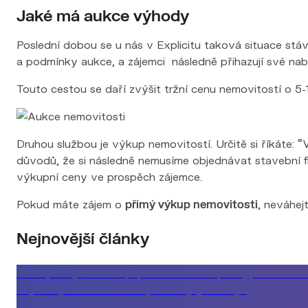
Jaké má aukce výhody
Poslední dobou se u nás v Explicitu taková situace stáv
a podmínky aukce, a zájemci následně přihazují své nab
Touto cestou se daří zvýšit tržní cenu nemovitostí o 5-
Druhou službou je výkup nemovitostí. Určitě si říkáte:
důvodů, že si následně nemusíme objednávat stavební fir
výkupní ceny ve prospěch zájemce.
Pokud máte zájem o
přímý výkup nemovitosti
, neváhej
Nejnovější články
Klient, který řeší koupi podle měsíční splátky, ne celko
Nejlevnější rada nemusí být ta nejvýhodnější
Kupující, který si musí vše rozmyslet a byt mezitím zmizí