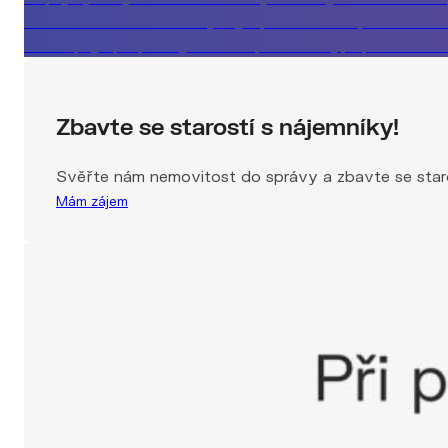
Co vám realitka neřekne, když prodává za špatnou cen
Jak nepřijít při prodeji domu o půl milionu, případová stu
Zbavte se starostí s nájemníky!
Svěřte nám nemovitost do správy a zbavte se staro
Mám zájem