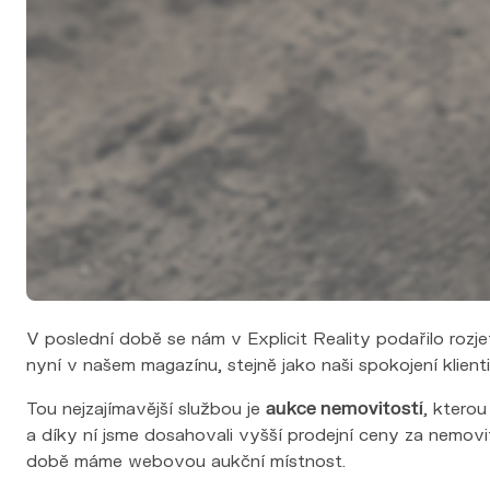
Výkup nemovitosti
Financování
Nemovitosti
Nabídka nemovitostí
Nová výstavba
Pro developery
Reference
Blog
Kontakt
V poslední době se nám v Explicit Reality podařilo roz
nyní v našem magazínu, stejně jako naši spokojení klienti, 
Tou nejzajímavější službou je
aukce nemovitostí
, ktero
a díky ní jsme dosahovali vyšší prodejní ceny za nemovitos
době máme webovou aukční místnost.