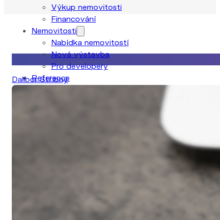
Výkup nemovitosti
Financování
Nemovitosti
Nabídka nemovitostí
Nová výstavba
25. 11. 2020
Pro developery
Reference
Dalibor Stříbný
Blog
Kontakt
Úvod
O nás
Náš tým
Naše služby
Odhad nemovitosti
Prodej nemovitosti
Pronájem nemovitosti