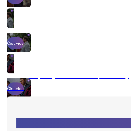
Jak prodat byt v roce 2026 a nepřijít o statisíce
Číst více
Jak probíhá prodej nemovitosti s Explicit Reality
Číst více
Zaujal Vás tento článek?