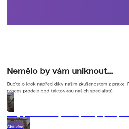
Nemělo by vám uniknout...
Buďte o krok napřed díky našim zkušenostem z praxe. Př
proces prodeje pod taktovkou našich specialistů.
7 chyb, které vás stojí desítky tisíc při prodeji n
Číst více