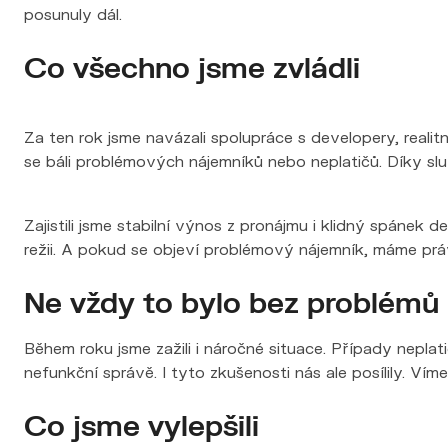
Co všechno jsme zvládli
Za ten rok jsme navázali spolupráce s developery, realitn
se báli problémových nájemníků nebo neplatičů. Díky služ
Zajistili jsme stabilní výnos z pronájmu i klidný spánek
režii. A pokud se objeví problémový nájemník, máme práv
Ne vždy to bylo bez problémů
Během roku jsme zažili i náročné situace. Případy neplati
nefunkční správě. I tyto zkušenosti nás ale posílily. V
Co jsme vylepšili
Na základě zkušeností jsme do služby přidali několik důl