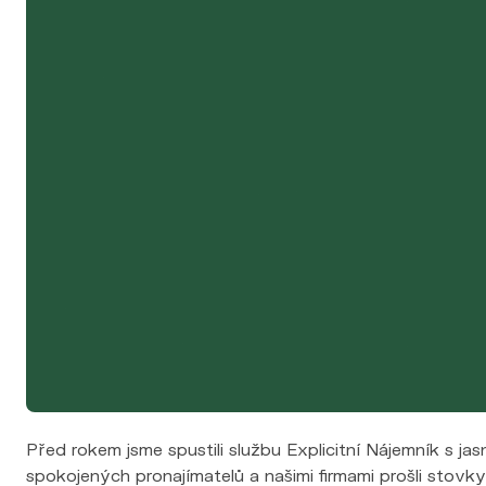
Výkup nemovitosti
Financování
Nemovitosti
Nabídka nemovitostí
Nová výstavba
Pro developery
Reference
Blog
Kontakt
Před rokem jsme spustili službu Explicitní Nájemník s 
spokojených pronajímatelů a našimi firmami prošli stovk
posunuly dál.