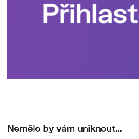
Nemělo by vám uniknout...
Buďte o krok napřed díky našim zkušenostem z praxe. Př