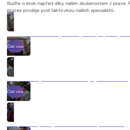
proces prodeje pod taktovkou našich specialistů.
7 chyb, které vás stojí desítky tisíc při prodeji n
Číst více
Jak prodat byt v roce 2026 a nepřijít o statisíce
Číst více
Jak probíhá prodej nemovitosti s Explicit Reality
Číst více