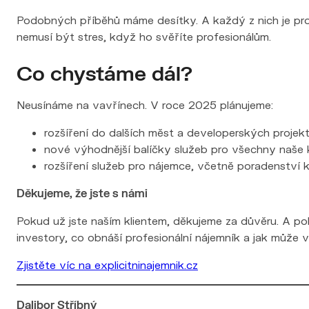
Podobných příběhů máme desítky. A každý z nich je pro 
nemusí být stres, když ho svěříte profesionálům.
Co chystáme dál?
Neusínáme na vavřínech. V roce 2025 plánujeme:
rozšíření do dalších měst a developerských projek
nové výhodnější balíčky služeb pro všechny naše kl
rozšíření služeb pro nájemce, včetně poradenství 
Děkujeme, že jste s námi
Pokud už jste naším klientem, děkujeme za důvěru. A po
investory, co obnáší profesionální nájemník a jak může v
Zjistěte víc na explicitninajemnik.cz
Dalibor Stříbný
Jednatel společnosti, Explicitní Nájemník