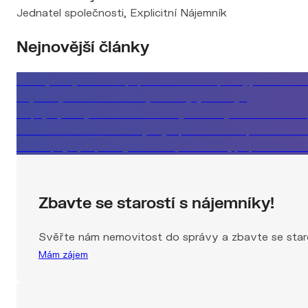
Nejnovější články
Klient, který řeší koupi podle měsíční splátky, ne celko
Nejlevnější rada nemusí být ta nejvýhodnější
Kupující, který si musí vše rozmyslet a byt mezitím zmizí
Co vám realitka neřekne, když prodává za špatnou cen
Jak nepřijít při prodeji domu o půl milionu, případová stu
Zbavte se starostí s nájemníky!
Svěřte nám nemovitost do správy a zbavte se staro
Mám zájem