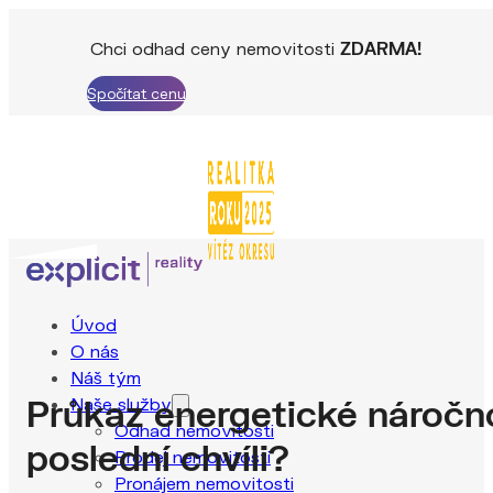
Chci odhad ceny nemovitosti
ZDARMA!
Spočítat cenu
Úvod
O nás
Náš tým
Průkaz energetické náročno
Naše služby
Odhad nemovitosti
poslední chvíli?
Prodej nemovitosti
Pronájem nemovitosti