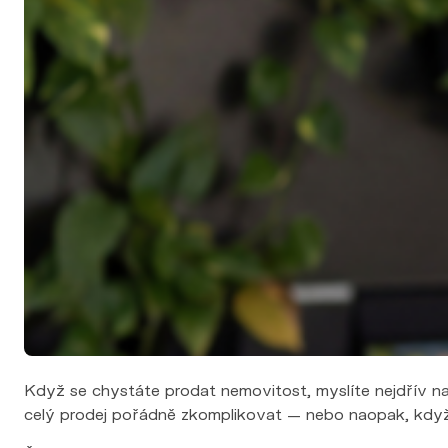
Výkup nemovitosti
Financování
Nemovitosti
Nabídka nemovitostí
Nová výstavba
Pro developery
Reference
Blog
Kontakt
Když se chystáte prodat nemovitost, myslíte nejdřív na f
celý prodej pořádně zkomplikovat — nebo naopak, když 