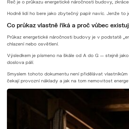
Řeč je o průkazu energetické náročnosti budovy, zkrác
Hodně lidí ho bere jako zbytečný papír navíc. Jenže to 
Co průkaz vlastně říká a proč vůbec existu
Průkaz energetické náročnosti budovy je v podstatě „ene
chlazení nebo osvětlení.
Výsledkem je písmeno na škále od A do G — stejně jako
doslova pálí.
Smyslem tohoto dokumentu není přidělávat vlastníkům z
čekají provozní náklady a jak na tom nemovitost energet