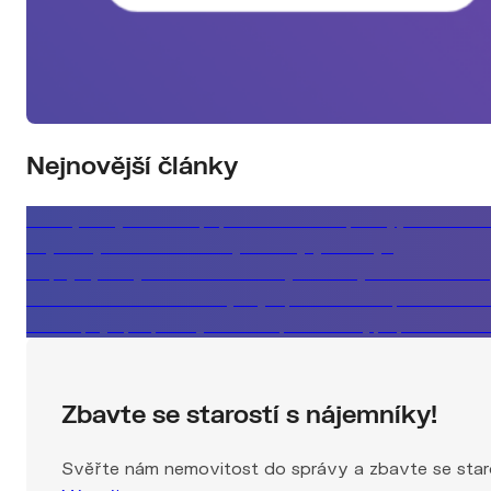
Nejnovější články
Klient, který řeší koupi podle měsíční splátky, ne celko
Nejlevnější rada nemusí být ta nejvýhodnější
Kupující, který si musí vše rozmyslet a byt mezitím zmizí
Co vám realitka neřekne, když prodává za špatnou cen
Jak nepřijít při prodeji domu o půl milionu, případová stu
Zbavte se starostí s nájemníky!
Svěřte nám nemovitost do správy a zbavte se staro