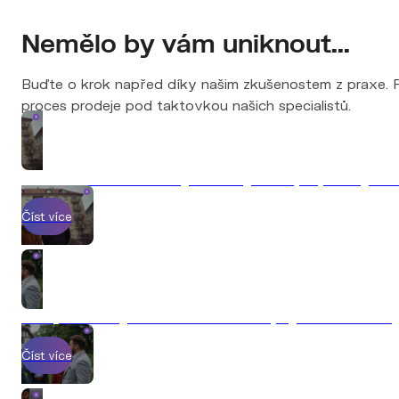
Nemělo by vám uniknout...
Buďte o krok napřed díky našim zkušenostem z praxe. Př
proces prodeje pod taktovkou našich specialistů.
7 chyb, které vás stojí desítky tisíc při prodeji n
Číst více
Jak prodat byt v roce 2026 a nepřijít o statisíce
Číst více