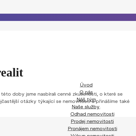
ealit
Úvod
O nás
této doby jsme nasbírali cenné zkušenosti, o které se
Náš tým
jčastější otázky týkající se nemovitostí a přinášíme také
Naše služby
Odhad nemovitosti
Prodej nemovitosti
Pronájem nemovitosti
Výkup nemovitosti