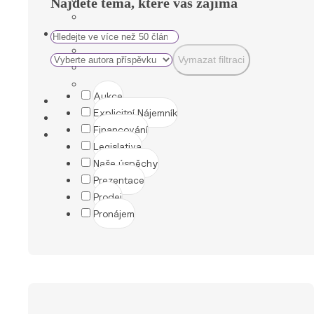
Najděte téma, které vás zajímá
Vymazat filtraci
Aukce
Explicitní Nájemník
Financování
Legislativa
Naše úspěchy
Prezentace
Prodej
Pronájem