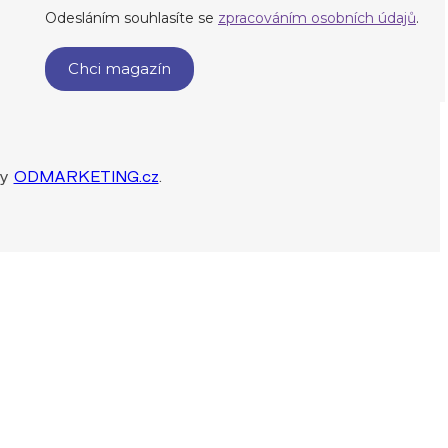
by
ODMARKETING.cz
.