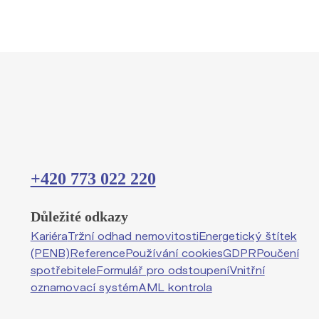
+420 773 022 220
Důležité odkazy
Kariéra
Tržní odhad nemovitosti
Energetický štítek
(PENB)
Reference
Používání cookies
GDPR
Poučení
spotřebitele
Formulář pro odstoupení
Vnitřní
oznamovací systém
AML kontrola