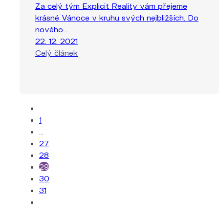
Za celý tým Explicit Reality vám přejeme
krásné Vánoce v kruhu svých nejbližších. Do
nového...
22. 12. 2021
Celý článek
1
…
27
28
29
30
31