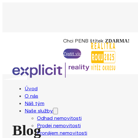
Chci PENB štítek
ZDARMA!
Zjistit víc
Úvod
O nás
Náš tým
Naše služby
Odhad nemovitosti
Blog
Prodej nemovitosti
Pronájem nemovitosti