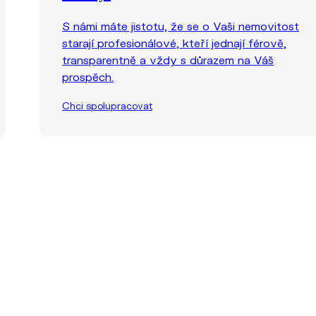
S námi máte jistotu, že se o Vaši nemovitost
starají profesionálové, kteří jednají férově,
transparentně a vždy s důrazem na Váš
prospěch.
Chci spolupracovat