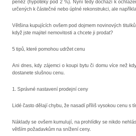
peněz (hypotéky pod 2 %). Nyní tedy dochází k ochlazen
určených k částečné nebo úplné rekonstrukci, ale napřík
Většina kupujících ovšem pod dojmem novinových titulků a
když jste majitel nemovitosti a chcete ji prodat?
5 tipů, které pomohou udržet cenu
Ani dnes, kdy zájemci o koupi bytu či domu více než kdy 
dostanete slušnou cenu.
1. Správné nastavení prodejní ceny
Lidé často dělají chybu, že nasadí příliš vysokou cenu s tím
Náklady se ovšem kumulují, na prohlídky se nikdo nehlás
větším požadavkům na snížení ceny.