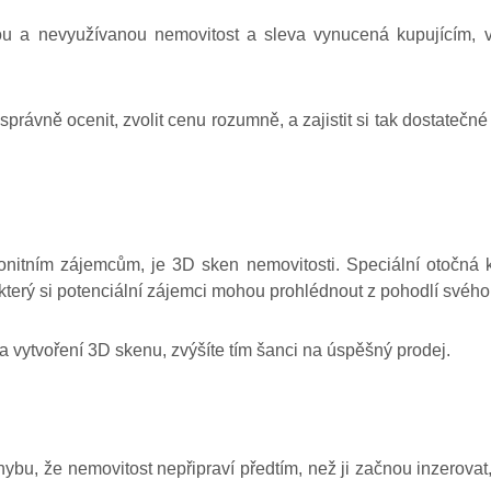
 a nevyužívanou nemovitost a sleva vynucená kupujícím, vel
právně ocenit, zvolit cenu rozumně, a zajistit si tak dostatečn
bonitním zájemcům, je 3D sken nemovitosti. Speciální otočná
, který si potenciální zájemci mohou prohlédnout z pohodlí svéh
a vytvoření 3D skenu, zvýšíte tím šanci na úspěšný prodej.
ybu, že nemovitost nepřipraví předtím, než ji začnou inzerovat,