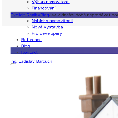
Výkup nemovitosti
Financování
Nemovitosti
Explicit Reality
Blog
Jak v dnešní době neprodávat po
Nabídka nemovitostí
Nová výstavba
Pro developery
Reference
Blog
22. 3. 2023
Kontakt
Ing. Ladislav Barcuch