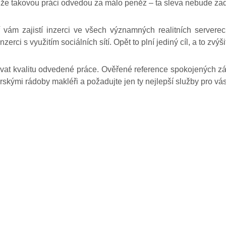
, že takovou práci odvedou za málo peněz – ta sleva nebude za
ř vám zajistí inzerci ve všech významných realitních serverec
rci s využitím sociálních sítí. Opět to plní jediný cíl, a to zvýši
ovat kvalitu odvedené práce. Ověřené reference spokojených z
érskými rádoby makléři a požadujte jen ty nejlepší služby pro vá