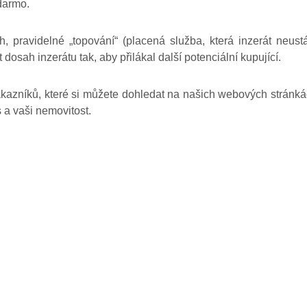
darmo.
h, pravidelné „topování“ (placená služba, která inzerát neust
t dosah inzerátu tak, aby přilákal další potenciální kupující.
ákazníků, které si můžete dohledat na našich webových stránk
s a vaši nemovitost.