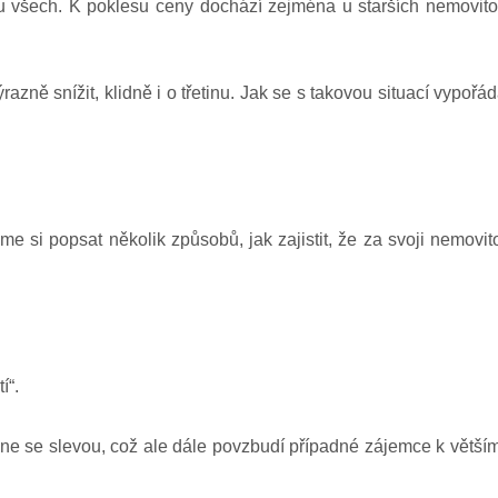
 u všech. K poklesu ceny dochází zejména u starších nemovito
ě snížit, klidně i o třetinu. Jak se s takovou situací vypořád
e si popsat několik způsobů, jak zajistit, že za svoji nemovit
tí“.
dne se slevou, což ale dále povzbudí případné zájemce k větší