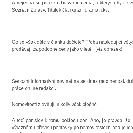
A nejedná se pouze o bulvární média, u kterých by člov
Seznam Zprávy. Titulek článku zní dramaticky:
Co se však dále v článku dočtete? Třeba následující věty
prodávají za podobné ceny jako v létě.“ (viz obrázek)
Seriózní informativní novinařina se dnes moc nenosí, důlež
práce online redakcí.
Nemovitosti zlevňují, nikoliv však plošně
A teď pár slov k tomu poklesu cen. Ano, je pravda, že 
výraznému převisu poptávky po nemovitostech nad jejic