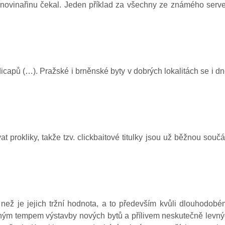
 novinařinu čekal. Jeden příklad za všechny ze známého serv
icapů (…). Pražské i brněnské byty v dobrých lokalitách se i d
t prokliky, takže tzv. clickbaitové titulky jsou už běžnou součá
 než je jejich tržní hodnota, a to především kvůli dlouhodob
čným tempem výstavby nových bytů a přílivem neskutečně levn