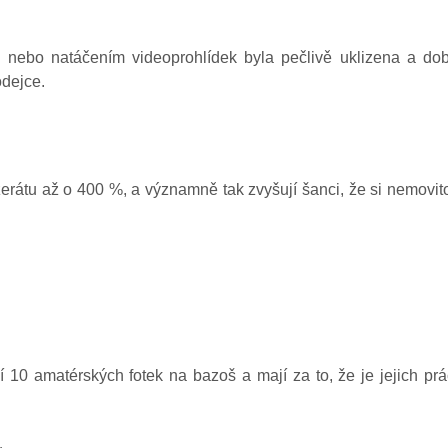
ím nebo natáčením videoprohlídek byla pečlivě uklizena a do
odejce.
zerátu až o 400 %, a významně tak zvyšují šanci, že si nemovit
í 10 amatérských fotek na bazoš a mají za to, že je jejich pr