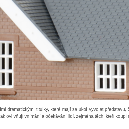
Financování
Nemovitosti
Nabídka nemovitostí
Nová výstavba
Pro developery
Reference
Blog
Kontakt
i dramatickými titulky, které mají za úkol vyvolat představu, ž
ak ovlivňují vnímání a očekávání lidí, zejména těch, kteří koupi