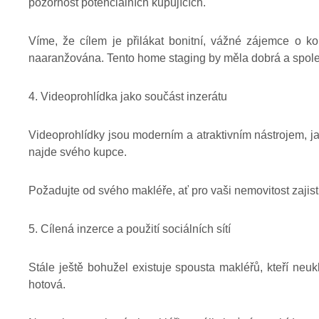
pozornost potenciálních kupujících.
Víme, že cílem je přilákat bonitní, vážné zájemce o k
naaranžována. Tento home staging by měla dobrá a spolehl
4. Videoprohlídka jako součást inzerátu
Videoprohlídky jsou moderním a atraktivním nástrojem, ja
najde svého kupce.
Požadujte od svého makléře, ať pro vaši nemovitost zajistí
5. Cílená inzerce a použití sociálních sítí
Stále ještě bohužel existuje spousta makléřů, kteří neu
hotová.