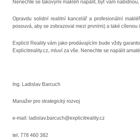
Nenechte se takovými makléři napálit, byť vám nabídnou
Opravdu solidní realitní kancelář a profesionální maklé
posouvá, aby se zobrazoval mezi prvními) a také cílenou inze
Explicit Reality vám jako prodávajícím bude vždy garant
Explicitreality.cz, mluví za vše. Nenechte se napálit amat
Ing. Ladislav Barcuch
Manažer pro strategický rozvoj
e-mail: ladislav.barcuch@explicitreality.cz
tel. 778 460
382