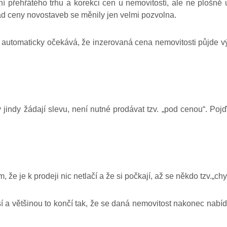
í přehřátého trhu a korekci cen u nemovitostí, ale ne plošně
lad ceny novostaveb se měnily jen velmi pozvolna.
utomaticky očekává, že inzerovaná cena nemovitosti půjde výrazn
jindy žádají slevu, není nutné prodávat tzv. „pod cenou“. Pojďm
, že je k prodeji nic netlačí a že si počkají, až se někdo tzv.„chy
í a většinou to končí tak, že se daná nemovitost nakonec nabí