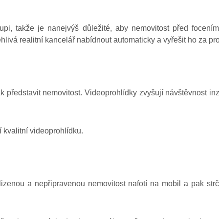
oupi, takže je nanejvýš důležité, aby nemovitost před focen
ivá realitní kancelář nabídnout automaticky a vyřešit ho za pr
k představit nemovitost. Videoprohlídky zvyšují návštěvnost in
 kvalitní videoprohlídku.
klizenou a nepřipravenou nemovitost nafotí na mobil a pak strč