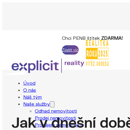
Chci PENB štítek
ZDARMA!
Zjistit víc
Úvod
O nás
Náš tým
Naše služby
Odhad nemovitosti
Jak v dnešní dob
Prodej nemovitosti
Pronájem nemovitosti