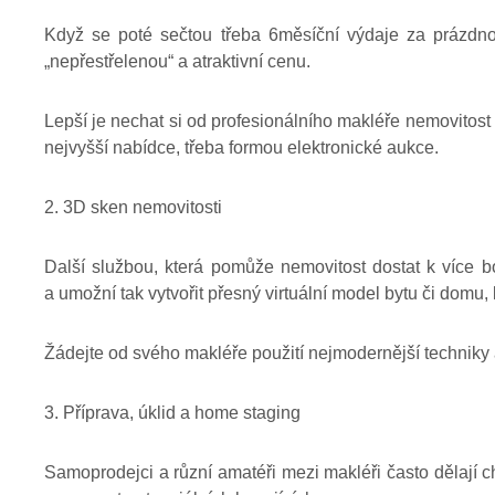
Když se poté sečtou třeba 6měsíční výdaje za prázdnou
„nepřestřelenou“ a atraktivní cenu.
Lepší je nechat si od profesionálního makléře nemovitost s
nejvyšší nabídce, třeba formou elektronické aukce.
2. 3D sken nemovitosti
Další službou, která pomůže nemovitost dostat k více 
a umožní tak vytvořit přesný virtuální model bytu či domu
Žádejte od svého makléře použití nejmodernější techniky 
3. Příprava, úklid a home staging
Samoprodejci a různí amatéři mezi makléři často dělají ch