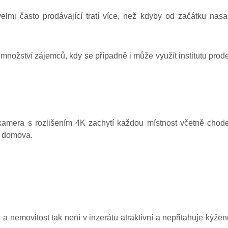
mi často prodávající tratí více, než kdyby od začátku nasa
é množství zájemců, kdy se případně i může využít institutu prod
 kamera s rozlišením 4K zachytí každou místnost včetně chod
o domova.
 a nemovitost tak není v inzerátu atraktivní a nepřitahuje kýže