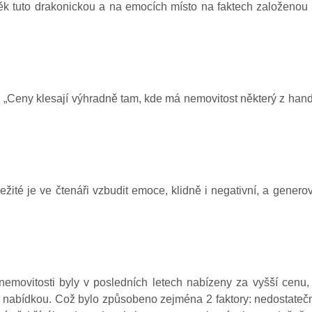
ěk tuto drakonickou a na emocích místo na faktech založenou
: „Ceny klesají výhradně tam, kde má nemovitost některý z hand
ité je ve čtenáři vzbudit emoce, klidně i negativní, a generova
nemovitosti byly v posledních letech nabízeny za vyšší cenu,
h nabídkou. Což bylo způsobeno zejména 2 faktory: nedostate