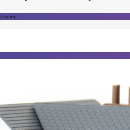
d cenou
Úvod
O nás
Náš tým
Naše služby
Odhad nemovitosti
Prodej nemovitosti
Pronájem nemovitosti
Výkup nemovitosti