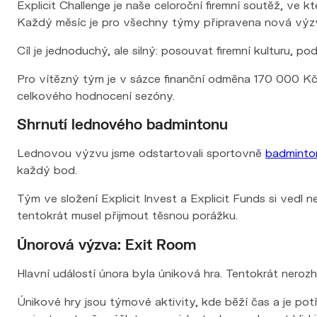
Explicit Challenge je naše celoroční firemní soutěž, ve kte
Každý měsíc je pro všechny týmy připravena nová výzva 
Cíl je jednoduchý, ale silný: posouvat firemní kulturu,
Pro vítězný tým je v sázce finanční odměna 170 000 Kč,
celkového hodnocení sezóny.
Shrnutí lednového badmintonu
Lednovou výzvu jsme odstartovali sportovně
badminto
každý bod.
Tým ve složení Explicit Invest a Explicit Funds si vedl n
tentokrát musel přijmout těsnou porážku.
Únorová výzva: Exit Room
Hlavní událostí února byla úniková hra. Tentokrát neroz
Únikové hry jsou týmové aktivity, kde běží čas a je po