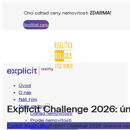
Chci odhad ceny nemovitosti
ZDARMA!
Spočítat cenu
Úvod
O nás
Náš tým
Explicit Challenge 2026: ú
Naše služby
Odhad nemovitosti
Prodej nemovitosti
Explicit Reality
Blog
Explicit Challenge 2026: únorová výz
Pronájem nemovitosti