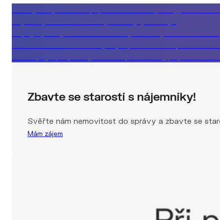
Klient, který řeší koupi podle měsíční splátky, ne celko
Nejlevnější rada nemusí být ta nejvýhodnější
Kupující, který si musí vše rozmyslet a byt mezitím zmizí
Co vám realitka neřekne, když prodává za špatnou cen
Jak nepřijít při prodeji domu o půl milionu, případová stu
Zbavte se starostí s nájemníky!
Svěřte nám nemovitost do správy a zbavte se staro
Mám zájem