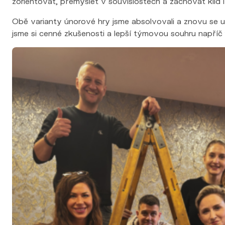
zorientovat, přemýšlet v souvislostech a zachovat klid 
Obě varianty únorové hry jsme absolvovali a znovu se uká
jsme si cenné zkušenosti a lepší týmovou souhru napříč 