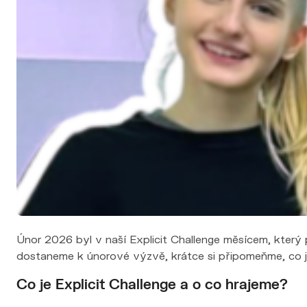
Výkup nemovitosti
Financování
Nemovitosti
Nabídka nemovitostí
Nová výstavba
Pro developery
Reference
Blog
Kontakt
Únor 2026 byl v naší Explicit Challenge měsícem, který
dostaneme k únorové výzvě, krátce si připomeňme, co je v
Co je Explicit Challenge a o co hrajeme?