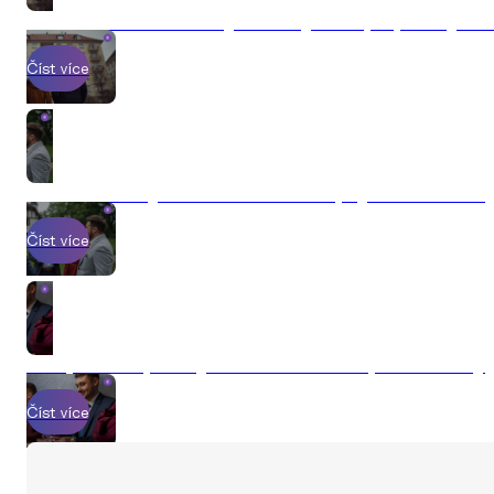
7 chyb, které vás stojí desítky tisíc při prodeji n
Číst více
Jak prodat byt v roce 2026 a nepřijít o statisíce
Číst více
Jak probíhá prodej nemovitosti s Explicit Reality
Číst více