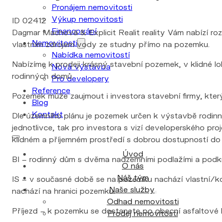
Pronájem nemovitosti
Výkup nemovitosti
ID 02412
Financování
Dagmar Machová & Explicit Realit reality Vám nabízí ro
Nemovitosti
vlastním zdrojem vody ze studny přímo na pozemku.
Nabídka nemovitostí
Nabízíme k prodeji krásný stavební pozemek, v klidné lo
Nová výstavba
rodinných domů.
Pro developery
Reference
Pozemek může zaujmout i investora stavební firmy, kt
Blog
Kontakt
Dle územního plánu je pozemek určen k výstavbě rodinn
jednotlivce, tak pro investora s vizí developerského pro
klidném a příjemném prostředí s dobrou dostupností do
Úvod
BI – rodinný dům s dvěma nadzemními podlažími a podkroví
O nás
Náš tým
IS – v současné době se na pozemku nachází vlastní/k
Naše služby
nachází na hranici pozemku.
Odhad nemovitosti
Příjezd – k pozemku se dostanete po obecní asfaltové 
Prodej nemovitosti