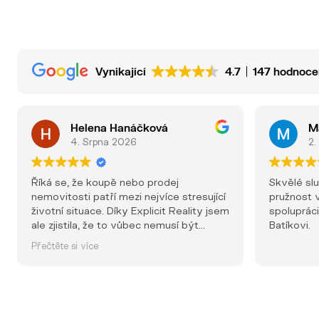
Vynikající
4.7
147 hodnoce
Helena Hanáčková
M
4. Srpna 2026
2.
Říká se, že koupě nebo prodej
Skvělé sl
nemovitosti patří mezi nejvíce stresující
pružnost v
životní situace. Díky Explicit Reality jsem
spolupráci
ale zjistila, že to vůbec nemusí být
Batíkovi.
pravda. Už od prvního kontaktu jsem
Přečtěte si více
měla pocit, že jsem v dobrých rukou.
Každý telefonát, každá schůzka i každé
rozhodnutí probíhaly s naprostou
profesionalitou, ochotou a lidským
přístupem. Nikdy jsem neměla pocit, že