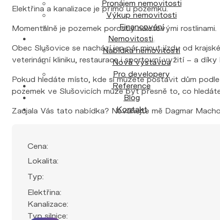
Pronájem nemovitosti
Elektřina a kanalizace je přímo u pozemku.
Výkup nemovitosti
Financování
Momentálně je pozemek porostlý náletovými rostlinami.
Nemovitosti
Obec Slušovice se nachází jen pár minut jízdy od krajsk
Nabídka nemovitostí
veterinární kliniku, restaurace i sportovní vyžití – a 
Nová výstavba
Pro developery
Pokud hledáte místo, kde si můžete postavit dům podle
Reference
pozemek ve Slušovicích může být přesně to, co hledáte
Blog
Kontakt
Zaujala Vás tato nabídka? Neváhejte mě Dagmar Mach
Cena:
Lokalita:
Typ:
Elektřina:
Kanalizace:
Typ silnice: