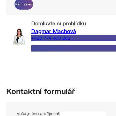
Mám zájem
Domluvte si prohlídku
Dagmar Machová
+420 774 433 282
dagmar.machova@explicitreality.cz
Kontaktní formulář
Vaše jméno a příjmení: