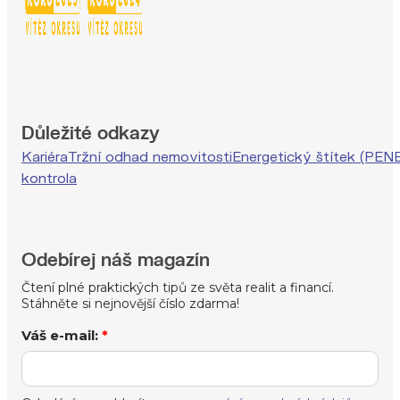
Důležité odkazy
Kariéra
Tržní odhad nemovitosti
Energetický štítek (PEN
kontrola
Odebírej náš magazín