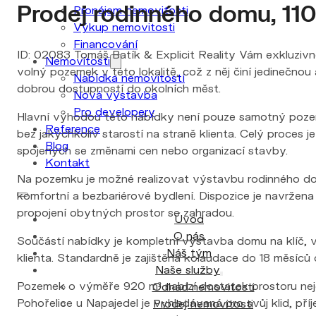
Prodej rodinného domu, 110
Pronájem nemovitosti
Výkup nemovitosti
Financování
ID: 02083 Tomáš Batík & Explicit Reality Vám exkluzivně
Nemovitosti
volný pozemek v této lokalitě, což z něj činí jedinečnou
Nabídka nemovitostí
dobrou dostupností do okolních měst.
Nová výstavba
Pro developery
Hlavní výhodou této nabídky není pouze samotný pozemek
Reference
bez jakýchkoliv starostí na straně klienta. Celý proces 
Blog
spojených se změnami cen nebo organizací stavby.
Kontakt
Na pozemku je možné realizovat výstavbu rodinného domu,
komfortní a bezbariérové bydlení. Dispozice je navrže
propojení obytných prostor se zahradou.
Úvod
O nás
Součástí nabídky je kompletní výstavba domu na klíč, v
Náš tým
klienta. Standardně je zajištěna kolaudace do 18 měsíců
Naše služby
Pozemek o výměře 920 m² nabízí dostatek prostoru neje
Odhad nemovitosti
Pohořelice u Napajedel je vyhledávaná pro svůj klid, př
Prodej nemovitosti