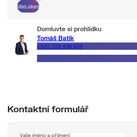
Mám zájem
Domluvte si prohlídku
Tomáš Batík
+420 723 438 833
tomas.batik@explicitreality.cz
Kontaktní formulář
Vaše jméno a příjmení: