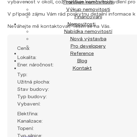
vybavenost v okolí, což zajišťuje komfortní bydlení pro r
Pronájem nemovitosti
Výkup nemovitosti
V případě zájmu Vám rád poskytnu detailní informace k 
Financování
Nemovitosti
Neváhejte mě kontaktovat. Těším se na Vás.
Nabídka nemovitostí
Nová výstavba
Pro developery
Cena:
Reference
Lokalita:
Blog
Ener. náročnost:
Kontakt
Typ:
Užitná plocha:
Stav budovy:
Typ budovy:
Vybavení:
Elektřina:
Kanalizace:
Topení:
Typ silnice: