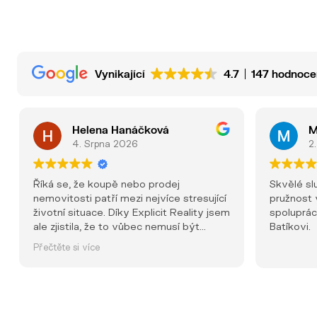
Vynikající
4.7
147 hodnoce
Helena Hanáčková
M
4. Srpna 2026
2.
Říká se, že koupě nebo prodej
Skvělé sl
nemovitosti patří mezi nejvíce stresující
pružnost v
životní situace. Díky Explicit Reality jsem
spolupráci
ale zjistila, že to vůbec nemusí být
Batíkovi.
pravda. Už od prvního kontaktu jsem
Přečtěte si více
měla pocit, že jsem v dobrých rukou.
Každý telefonát, každá schůzka i každé
rozhodnutí probíhaly s naprostou
profesionalitou, ochotou a lidským
přístupem. Nikdy jsem neměla pocit, že